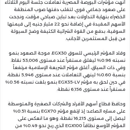
أنهت مؤشرات البورصة المصرية تعاملات جلسة اليوم الثلاثاء
على صعود جماعي قوي، لتقلب دفتها صوب المنطقة
الخضراء بنهاية التداولات بعد تباين صباحي مؤقت، ونجحت
الأسهم المقيدة في إضافة نحو 22 مليار جنيه إلى قيمتها
السوقية، بدفع من القوة الشرائية الكثيفة وضخ السيولة
من قِبل المستثمرين الأجانب.
وقاد المؤشر الرئيسي للسوق EGX30، موجة الصعود بنمو
نسبته 0.96% ليغلق مستقراً عند مستوى 53,006 نقاط.
وفي ذات السياق، أغلق مؤشر الشريعة الإسلامية مرتفعاً
بنسبة 0.60% لينهي التعاملات عند مستوى 5,946 نقطة،
في حين لحق به مؤشر EGX35-LV بنمو بلغت نسبته 0.56%
مستقراً عند مستوى 6,156 نقطة.
وحافظ قطاع أسهم الأفراد والشركات الصغيرة والمتوسطة
على مساره الصاعد؛ إذ ارتفع مؤشر EGX70 بنسبة 0.51%
ليصل إلى مستوى 16,215 نقطة، وهو ما انعكس على
المؤشر الأوسع نطاقاً EGX100 الذي ربح نحو 0.49% من