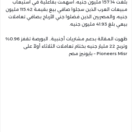
بلغت 157.14 مليون جنيه، أسهمت بفاعلية في استيعاب
مبيعات العرب الذين سجلوا صافي بيع بقيمة 115.42 مليون
جنيه، والمصريين الذين فضلوا جني الأرباح بصافي تعاملات
بيعي بلغ 41.93 مليون جنيه.
ظهرت المقالة بدعم مشتريات أجنبية.. البورصة تقفز 0.96%
وتربح 22 مليار جنيه بختام تعاملات الثلاثاء أولاً على
Pioneers Misr – بايونيرز مصر.