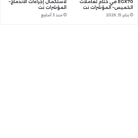
EGX70 في ختام تعاملات
لاستكمال إجراءات الاندماج–
الخميس– المؤشرات نت
المؤشرات نت
يناير 15, 2026
منذ 3 أسابيع