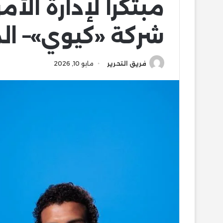
مبتكراً لإدارة ال
شركة «كيوي»– ال
فريق التحرير
مايو 10, 2026