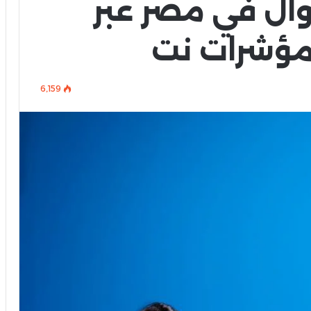
أموال في مصر عبر
مؤشرات نت
6٬159