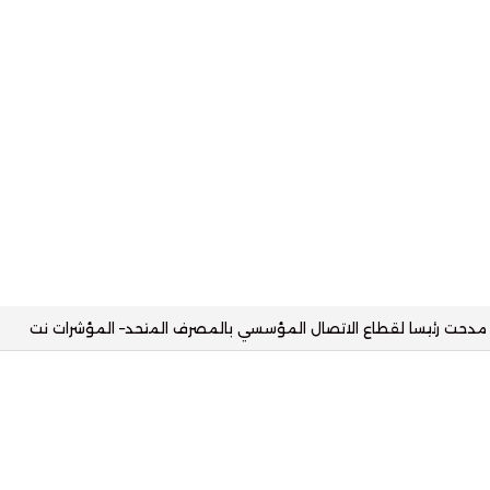
يا مع البنك الأهلي وتستهدف محفظة تمويلية بقيمة 2.5 مليار جنيه– المؤشرات نت