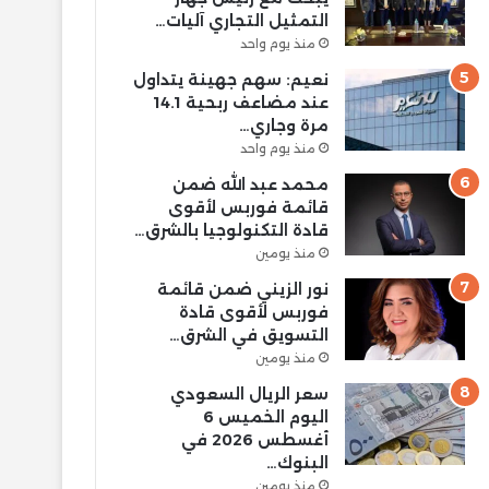
التمثيل التجاري آليات…
منذ يوم واحد
نعيم: سهم جهينة يتداول
عند مضاعف ربحية 14.1
مرة وجاري…
منذ يوم واحد
محمد عبد الله ضمن
قائمة فوربس لأقوى
قادة التكنولوجيا بالشرق…
منذ يومين
نور الزيني ضمن قائمة
فوربس لأقوى قادة
التسويق في الشرق…
منذ يومين
سعر الريال السعودي
اليوم الخميس 6
أغسطس 2026 في
البنوك…
منذ يومين