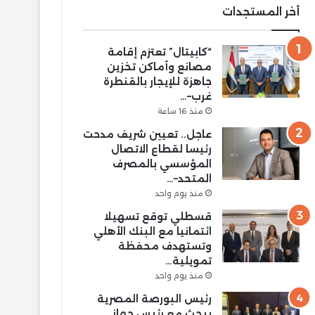
أخر المستجدات
“كابيتال” تعتزم إقامة
مصانع وأماكن تخزين
جاهزة للإيجار بالقنطرة
غرب–…
منذ 16 ساعة
عاجل.. تعيين شريف مدحت
رئيسا لقطاع الاتصال
المؤسسي بالمصرف
المتحد–…
منذ يوم واحد
قسطلي توقع تسهيلا
ائتمانيا مع البنك الأهلي
وتستهدف محفظة
تمويلية…
منذ يوم واحد
رئيس البورصة المصرية
يبحث مع رئيس جهاز