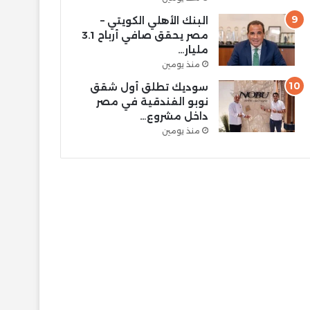
البنك الأهلي الكويتي –
مصر يحقق صافي أرباح 3.1
مليار…
منذ يومين
سوديك تطلق أول شقق
نوبو الفندقية في مصر
داخل مشروع…
منذ يومين