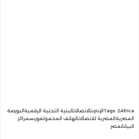
Tags:
2Africaالإنترنتالاتصالاتالبنية التحتية الرقميةالبورصة
المصريةالمصرية للاتصالاتالهاتف المحمولفوربسمراكز
البياناتمصر