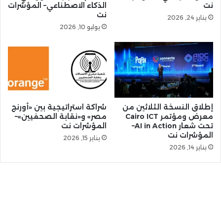
نت
الذكاء الاصطناعي– المؤشرات
نت
يناير 24, 2026
يوليو 10, 2026
إطلاق النسخة الثلاثين من
شراكة استراتيجية بين «أورنج
معرض ومؤتمر Cairo ICT
مصر» و«نقابة الصحفيين»–
تحت شعار AI in Action–
المؤشرات نت
المؤشرات نت
يناير 15, 2026
يناير 14, 2026