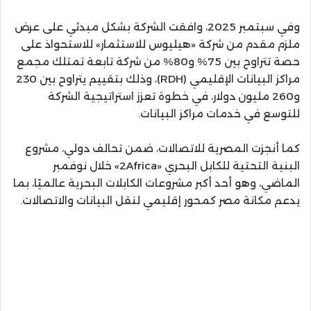
وفي سبتمبر 2025، وافقت الشركة بشكل مبدئي على عرض
ملزم مقدم من شركة «هيليوس للاستثمار» للاستحواذ على
حصة تتراوح بين 75% و80% من شركة تابعة تمتلك مجمع
مراكز البيانات الإقليمي (RDH)، وذلك بتقييم يتراوح بين 230
و260 مليون دولار، في خطوة تعزز استراتيجية الشركة
للتوسع في خدمات مراكز البيانات.
كما أنجزت المصرية للاتصالات، ضمن تحالف دولي، مشروع
البنية التحتية للكابل البحري «2Africa» خلال نوفمبر
الماضي، وهو أحد أكبر مشروعات الكابلات البحرية عالميًا، بما
يدعم مكانة مصر كمحور إقليمي لنقل البيانات والاتصالات.