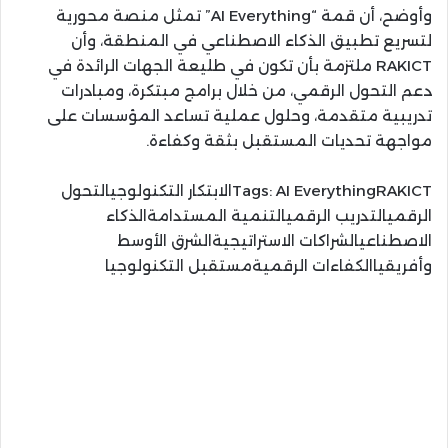
وأوضح، أن قمة “AI Everything” تمثل منصة محورية
لتسريع تطبيق الذكاء الاصطناعي في المنطقة، وأن
RAKICT ملتزمة بأن تكون في طليعة الجهات الرائدة في
دعم التحول الرقمي، من خلال برامج مبتكرة، ومبادرات
تدريبية متقدمة، وحلول عملية تساعد المؤسسات على
مواجهة تحديات المستقبل بثقة وكفاءة.
Tags:
AI EverythingRAKICTالابتكار التكنولوجيالتحول
الرقميالتدريب الرقميالتنمية المستدامةالذكاء
الاصطناعيالشراكات الاستراتيجيةالشرق الأوسط
وأفريقياالكفاءات الرقميةمستقبل التكنولوجيا