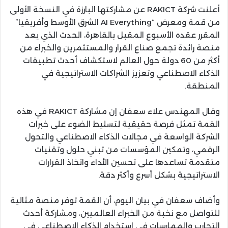
أعلنت شركة RAKICT عن مشاركتها البارزة في النسخة الأولى
من قمة ومعرض “AI Everything الشرق الأوسط وأفريقيا”
المقرر عقده الأسبوع المقبل بالقاهرة، الحدث الذي يعد
منصة رائدة تجمع صناع القرار والمستثمرين والخبراء من
أكثر من 60 دولة حول العالم لاستكشاف أحدث تطبيقات
الذكاء الاصطناعي وتعزيز الشراكات الاستراتيجية في
المنطقة.
وقال المهندس علاء سعفان إن مشاركة RAKICT في هذه
القمة تمثل فرصة حقيقية لتسليط الضوء على خبرات
الشركة الواسعة في مجالات الذكاء الاصطناعي والتحول
الرقمي، وتمكين المؤسسات من تبني حلول وتقنيات
متقدمة تساعدها على تحسين الأداء واتخاذ القرارات
الاستراتيجية بشكل أسرع وأكثر دقة.
وأضاف سعفان في بيان اليوم، أن القمة توفر منصة مثالية
للتواصل مع نخبة من الخبراء العالميين، ومشاركة أحدث
التجارب والممارسات في استخدام الذكاء الاصطناعي في