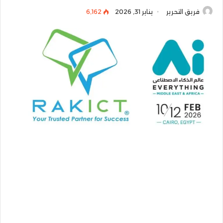
فريق التحرير
يناير 31, 2026
6٬162