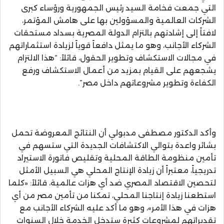
التي جمعت فخامة السيد رئيس الجمهورية ورؤساء كبرى
الشركات العالمية والمسؤولين بها على هامش المؤتمر،
لافتاً إلى إشادتهم بالتزام الدولة المصرية بسداد مستحقات
الشركاء الأجانب، وهو ما يمثل دافعاً قوياً لزيادة استثماراتهم
في مجالات الاستكشاف وتطوير الحقول، قائلاً: “هذا الالتزام
يشجعهم على القيام بمزيد من أعمال الاستكشاف ورفع
الكفاءة وتطوير مشروعاتهم داخل مصر”.
وأكد الدكتور مصطفى مدبولي أن النتائج المعروضة تحمل
بشائر واعدة بتوالي الاكتشافات الجديدة التي ستسهم في
تأمين منظومة الطاقة المحلية وتقليص فاتورة الاستيراد
تدريجياً، معتبراً أن زيادة الإنتاج المحلي هي السبيل الأمثل
لتحصين الاقتصاد المصري ضد أي هزات عالمية، قائلاً: «كلما
استطعنا زيادة إنتاجنا المحلي، تمكنا من تأمين مصر من أي
هزات في هذا الأمر»، وهو ما أكد عليه الشركاء الأجانب مع
تقديراتهم لمشروعات كثيرة ستدخل الخدمة خلال السنوات