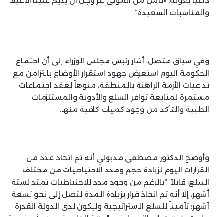
داعياً بقوله: «نأمل من المولى عز وجل أن يديم علينا الأعياد
والمناسبات السعيدة”.
وفي سياق متصل، أشار رئيس مجلس الوزراء إلى أن اجتماع
الحكومة اليوم استعرض جهود استقرار الأوضاع بالتزامن مع
تداعيات الأزمة الراهنة بالمنطقة، منوهاً لعقد اجتماعات
مستمرة لمتابعة توافر السلع والأدوية والمستلزمات
الطبية والتأكد من وجود كميات كافية منها.
وأوضح الدكتور مصطفى مدبولي أنه تم اتخاذ عدد من
القرارات اليوم لزيادة حجم ومدد الاحتياطيات من مختلف
السلع، قائلاً: “بالرغم من وجود مدد للاحتياطيات تمتد لستة
أشهر، إلا أنه تم اتخاذ قرار بزيادة المدة لتصل إلى نحو تسعة
أشهر؛ تأميناً للسلع الاستراتيجية وليكون لدى الدولة القدرة