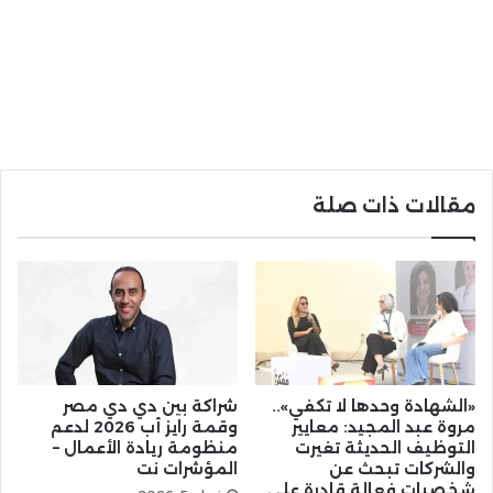
مقالات ذات صلة
«الشهادة وحدها لا تكفي»..
شراكة بين دي دي مصر
مروة عبد المجيد: معايير
وقمة رايز أب 2026 لدعم
التوظيف الحديثة تغيرت
منظومة ريادة الأعمال –
والشركات تبحث عن
المؤشرات نت
شخصيات فعالة قادرة على