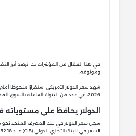
في هذا المقال من المؤشرات نت، نرصد أبرز ال
وموثوقة.
2026، في عدد من البنوك العاملة بالسوق المحلية، وسط استمرار حالة الهدوء النسبي في سوق الصرف.
الدولار يحافظ على مستوياته ف
السعر في البنك التجاري الدولي (CIB) عند 52.18 جنيه للشراء و52.28 جنيه للبيع.