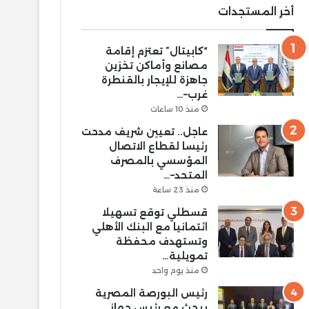
أخر المستجدات
“كابيتال” تعتزم إقامة
مصانع وأماكن تخزين
جاهزة للإيجار بالقنطرة
غرب–…
منذ 10 ساعات
عاجل.. تعيين شريف مدحت
رئيسا لقطاع الاتصال
المؤسسي بالمصرف
المتحد–…
منذ 23 ساعة
قسطلي توقع تسهيلا
ائتمانيا مع البنك الأهلي
وتستهدف محفظة
تمويلية…
منذ يوم واحد
رئيس البورصة المصرية
يبحث مع رئيس جهاز