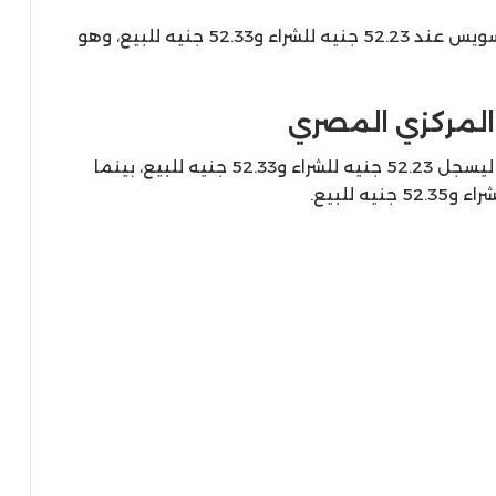
كما ثبت سعر العملة الأمريكية في بنك قناة السويس عند 52.23 جنيه للشراء و52.33 جنيه للبيع، وهو
والمركزي المصري
واصل الدولار استقراره في البنك الأهلي المصري ليسجل 52.23 جنيه للشراء و52.33 جنيه للبيع، بينما