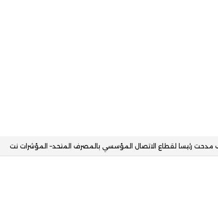
انيا مع البنك الأهلي وتستهدف محفظة تمويلية بقيمة 2.5 مليار جنيه– المؤشرات نت