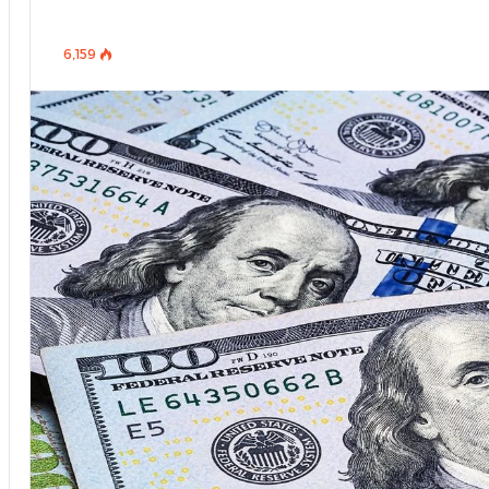
6٬159