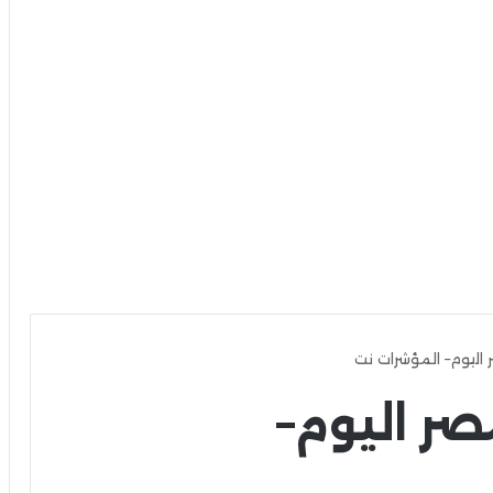
 اليوم– المؤشرات نت
صر اليوم–