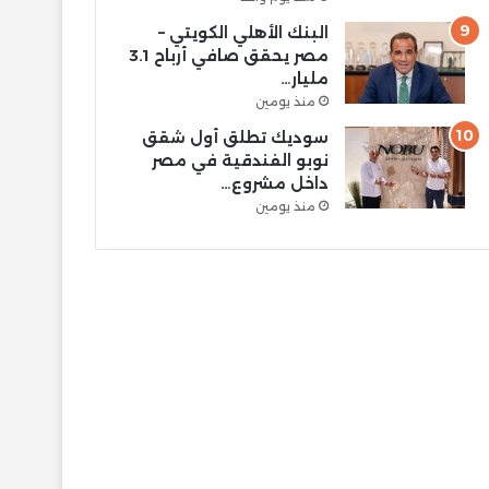
البنك الأهلي الكويتي –
مصر يحقق صافي أرباح 3.1
مليار…
منذ يومين
سوديك تطلق أول شقق
نوبو الفندقية في مصر
داخل مشروع…
منذ يومين