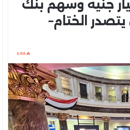
ب بـ 20 مليار جنيه وسهم بنك
يتصدر الختام–
6٬159