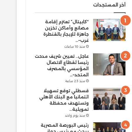
أخر المستجدات
“كابيتال” تعتزم إقامة
مصانع وأماكن تخزين
جاهزة للإيجار بالقنطرة
غرب–…
منذ 10 ساعات
عاجل.. تعيين شريف مدحت
رئيسا لقطاع الاتصال
المؤسسي بالمصرف
المتحد–…
منذ 23 ساعة
قسطلي توقع تسهيلا
ائتمانيا مع البنك الأهلي
وتستهدف محفظة
تمويلية…
منذ يوم واحد
رئيس البورصة المصرية
يبحث مع رئيس جهاز