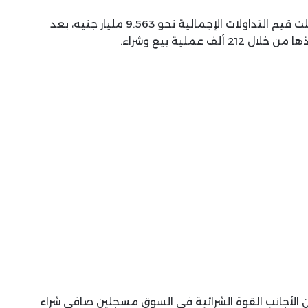
وشهدت الجلسة تدفقات سيولة قوية؛ حيث سجلت قيم التداولات الإجمالية نحو 9.563 مليار جنيه، بعد
الأجانب القوة الشرائية في السوق مسجلين صافي شراء