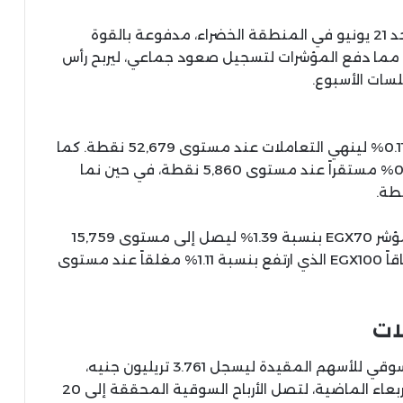
أنهت البورصة المصرية تعاملات جلسة اليوم الأحد 21 يونيو في المنطقة الخضراء، مدفوعة بالقوة
، مما دفع المؤشرات لتسجيل صعود جماعي، ليربح رأس
وصعد المؤشر الرئيسي للبورصة EGX30 بنسبة 0.11% لينهي التعاملات عند مستوى 52,679 نقطة. كما
حقق مؤشر الشريعة الإسلامية صعوداً بنسبة 0.3% مستقراً عند مستوى 5,860 نقطة، في حين نما
وفي قطاع الأسهم الصغيرة والمتوسطة، قفز مؤشر EGX70 بنسبة 1.39% ليصل إلى مستوى 15,759
نقطة، وامتدت المكاسب إلى المؤشر الأوسع نطاقاً EGX100 الذي ارتفع بنسبة 1.11% مغلقاً عند مستوى
ات
ونتيجة لهذا الصعود، قفز إجمالي رأس المال السوقي للأسهم المقيدة ليسجل 3.761 تريليون جنيه،
مقارنة بـ 3.741 تريليون جنيه في إغلاق جلسة الأربعاء الماضية، لتصل الأرباح السوقية المحققة إلى 20