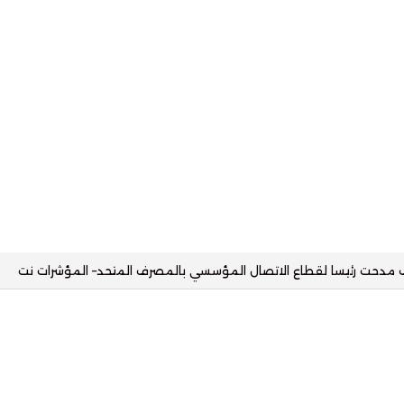
انيا مع البنك الأهلي وتستهدف محفظة تمويلية بقيمة 2.5 مليار جنيه– المؤشرات نت