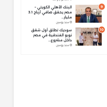
البنك الأهلي الكويتي –
مصر يحقق صافي أرباح 3.1
مليار…
منذ يومين
سوديك تطلق أول شقق
نوبو الفندقية في مصر
داخل مشروع…
منذ يومين