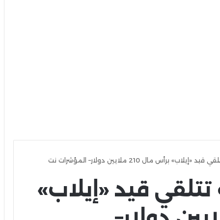
اب» برأس مال 210 ملايين دولار– المؤشرات نت
تتلقي قيد «إيلاب»
ال 210 ملايين دولار–