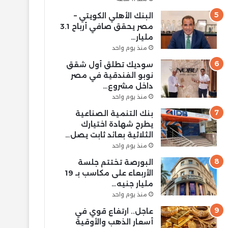
البنك الأهلي الكويتي –
مصر يحقق صافي أرباح 3.1
مليار…
منذ يوم واحد
سوديك تطلق أول شقق
نوبو الفندقية في مصر
داخل مشروع…
منذ يوم واحد
بنك التنمية الصناعية
يطرح شهادة اختيارك
الثلاثية بعائد ثابت يصل…
منذ يوم واحد
البورصة تختتم جلسة
الأربعاء على مكاسب بـ 19
مليار جنيه…
منذ يوم واحد
عاجل.. ارتفاع قوي في
أسعار الذهب والأوقية