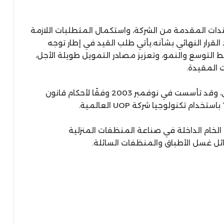
ستندات المقدمة من الشركة، واستكمال المتطلبات اللازمة
القرار النهائي بشأنه.يأتي طلب القيد في إطار توجه
لتوسع والنمو، وتعزيز مصادر التمويل طويلة الأجل،
 المقيدة.
وتُعد «إيلاب» إحدى شركات قطاع البترول المصري، وقد تأسست في نوفمبر 2003 وفقًا لأحكام قانون
ام تكنولوجيا شركة UOP العالمية.
 الخام الداخلة في صناعة المنظفات المنزلية
ل غسل الأطباق والمنظفات السائلة.