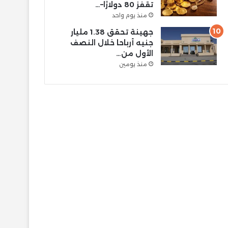
تقفز 80 دولارًا–…
منذ يوم واحد
جهينة تحقق 1.38 مليار
جنيه أرباحا خلال النصف
الأول من…
منذ يومين