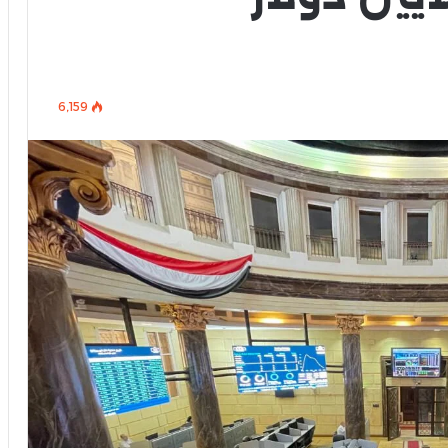
6٬159