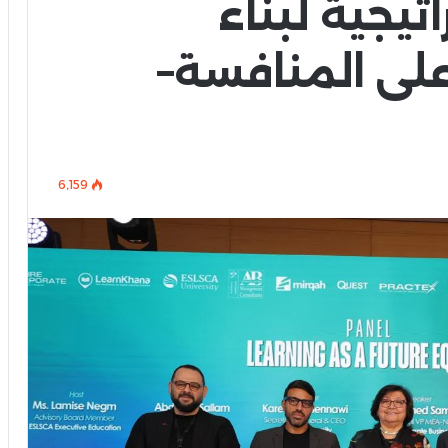
تيجية لبناء
لى المنافسة–
6٬159