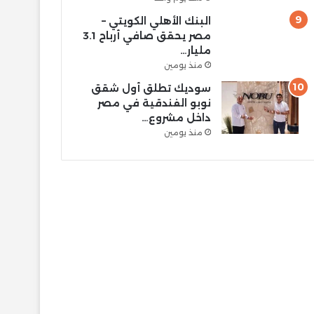
البنك الأهلي الكويتي –
مصر يحقق صافي أرباح 3.1
مليار…
منذ يومين
سوديك تطلق أول شقق
نوبو الفندقية في مصر
داخل مشروع…
منذ يومين