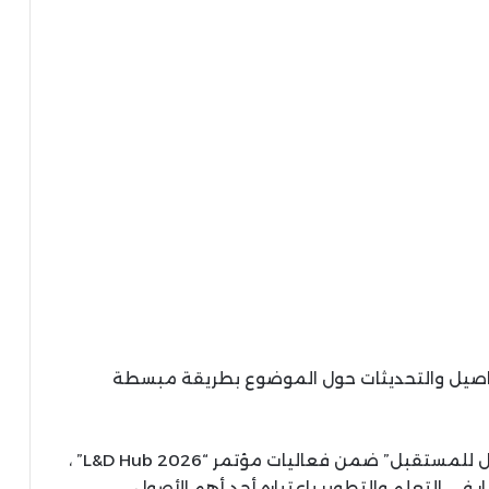
تفاصيل والتحديثات حول الموضوع بطريقة مبسطة
ناقشت الجلسة الحوارية “التعلم: الاستثمار الأمثل للمستقبل” ضمن فعاليات مؤتمر “L&D Hub 2026” ،
The ، أهمية الاستثمار في التعلم والتطوير باعتباره أحد أهم الأصول