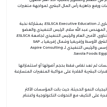
سات ورفع جاهزية رأس المال البشري لمواجهة متغيرات
أدارت الجلسة لميس نجم، عضو المجلس الاستشاري لـ ESLSCA Executive Education، بمشاركة نخبة
م المهندس عبد الله سلام، الرئيس التنفيذي والعضو
المنتدب لشركة مدينة مصر، والمهندس كريم الحناوي، الأمين العام والرئيس التنفيذي لجامعة ESLSCA،
ومحمد سامي، نائب الرئيس الإقليمي لمنطقة الشرق الأوسط وإفريقيا وشمال إفريقيا بـ SAP
Corporate Business، وباسم عماد، الشريك المؤسس والرئيس التنفيذي لـ Aspire Consulting
ت لم تعد تقاس فقط بحجم أصولها أو استثماراتها
قدرات البشرية القادرة على مواكبة المتغيرات المتسارعة
تيجيات النمو الحديثة، حيث باتت المؤسسات الأكثر
قدرة على التكيف مع التحولات التكنولوجية واغتنام