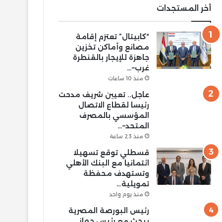
أخر المستجدات
“كابيتال” تعتزم إقامة
مصانع وأماكن تخزين
جاهزة للإيجار بالقنطرة
غرب–…
منذ 10 ساعات
عاجل.. تعيين شريف مدحت
رئيسا لقطاع الاتصال
المؤسسي بالمصرف
المتحد–…
منذ 23 ساعة
قسطلي توقع تسهيلا
ائتمانيا مع البنك الأهلي
وتستهدف محفظة
تمويلية…
منذ يوم واحد
رئيس البورصة المصرية
يبحث مع رئيس جهاز