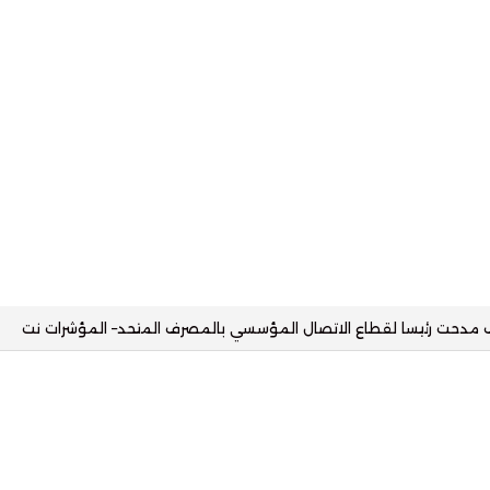
انيا مع البنك الأهلي وتستهدف محفظة تمويلية بقيمة 2.5 مليار جنيه– المؤشرات نت