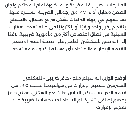
المنازعات الضريبية المقيدة والمنظورة أمام المحاكم ولجان
الطعن مقابل أداء ٧٠٪؜ من إجمالى الضريبة المتنازع عنها،
بما يسهم في إنهاء النزاعات بشكل سريع وفعال، والسماح
بتقديم إقرار واحد ورقيًا أو إلكترونيًا فى حالة تعدد العقارات
المبنية فى نطاق اختصاص أكثر من مأمورية ضريبية، لافتًا
إلى أنه يحق للمكلفين الطعن على نتيجة الحصر أو تقدير
القيمة الإيجارية والاعتداد بأى وسيلة إلكترونية معتمدة.
أوضح الوزير، أنه سيتم منح «حافز ضريبي» للمكلفين
الملتزمين بتقديم الإقرارات فى مواعيدها بخصم ٢٥٪؜ من
قيمة الضريبة للسكن الخاص و١٠٪؜ لغير السكنى، ومنح حافز
بخصم إضافي ٥٪؜ إذا تم السداد تحت حساب الضريبة عند
تقديم الإقرارات.