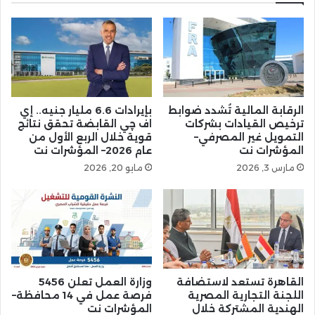
الرقابة المالية تُشدد ضوابط
بإيرادات 6.6 مليار جنيه.. إي
ترخيص القيادات بشركات
اف چي القابضة تحقق نتائج
التمويل غير المصرفي–
قوية خلال الربع الأول من
المؤشرات نت
عام 2026– المؤشرات نت
مارس 3, 2026
مايو 20, 2026
القاهرة تستعد لاستضافة
وزارة العمل تعلن 5456
اللجنة التجارية المصرية
فرصة عمل في 14 محافظة–
الهندية المشتركة خلال
المؤشرات نت