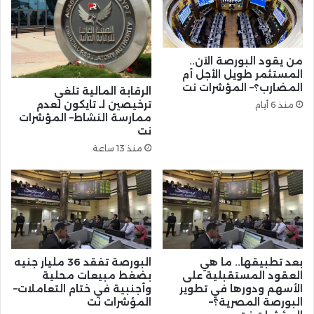
من يقود البورصة الآن..
المستثمر طويل الأجل أم
المضارب؟– المؤشرات نت
الرقابة المالية تلغي
ترخيصين لـ تايكون لعدم
منذ 6 أيام
ممارسة النشاط– المؤشرات
نت
منذ 13 ساعة
بعد تطبيقها.. ما هي
البورصة تفقد 36 مليار جنيه
العقود المستقبلية على
بضغط مبيعات محلية
الأسهم ودورها في تطوير
وأجنبية في ختام التعاملات–
البورصة المصرية؟–
المؤشرات نت