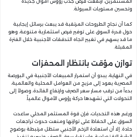
المستثمرين، ارتفعت فرص جذب رؤوس أموال جديدة
وتحسين مستويات السيولة.
كما أن نجاح الطروحات المرتقبة قد يبعث برسائل إيجابية
حول قدرة السوق على توفير فرص استثمارية متنوعة، وهو
ما قد يسهم في تغيير اتجاه التدفقات الأجنبية خلال الفترة
المقبلة.
توازن مؤقت بانتظار المحفزات
في النهاية، يبدو أن استمرار المبيعات الأجنبية في البورصة
المصرية يعود إلى مزيج من العوامل المحلية والعالمية،
بدءاً من ترقب مسار سعر الصرف وارتفاع الفائدة، وصولاً إلى
التحولات التي تشهدها حركة رؤوس الأموال عالمياً.
ورغم هذه التحديات، فإن قوة المستثمر المحلي ساعدت
السوق على الحفاظ على توازنها ومنعت حدوث تراجعات
حادة. إلا أن استعادة الزخم الأجنبي ستظل مرتبطة بوضوح
الرؤية الاقتصادية، واستقرار سوق الصرف، وتسريع تنفيذ