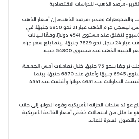
قرير «مرصد الذهب» للدراسات الاقتصادية.
هب والمجوهرات ومدير «مرصد الذهب»، إن أسعار الذهب
تراجعت بنحو 20 جنيهًا مقارنة بختام تعاملات أمس، ليسجل جرام الذهب عيار 21 نحو 6850 جنيهًا، في
حين فقدت الأوقية عالميًا نحو 175 دولارًا خلال الأسبوع لتغلق عند مستوى 4541 دولارًا، وفقًا لبيانات
مجلس الذهب العالمي.وأضاف أن سعر جرام الذهب عيار 24 سجل نحو 7829 جنيهًا، بينما بلغ سعر جرام
وأشار التقرير إلى أن السوق المحلية كانت قد سجلت تراجعًا بنحو 75 جنيهًا خلال تعاملات أمس الجمعة،
حيث افتتح جرام الذهب عيار 21 التداولات عند مستوى 6945 جنيهًا وأغلق عند 6870 جنيهًا، بينما
هبطت الأوقية العالمية بنحو 110 دولارًا بعدما افتتحت التداولات عند 4651 دولارًا وأغلقت عند 4541
عوائد سندات الخزانة الأمريكية وقوة الدولار، إلى جانب
 ما قلل من احتمالات خفض أسعار الفائدة الأمريكية
بالأصول المدرة للعائد.