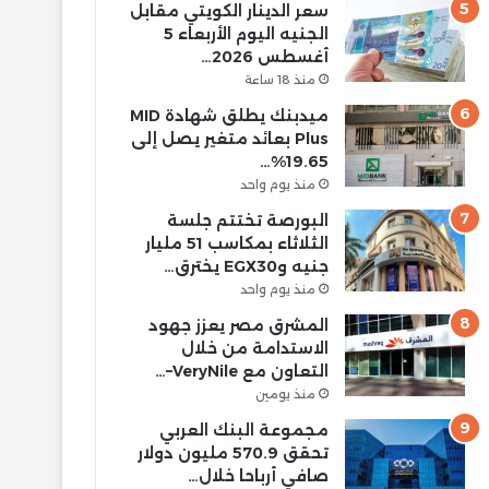
سعر الدينار الكويتي مقابل
الجنيه اليوم الأربعاء 5
أغسطس 2026…
منذ 18 ساعة
ميدبنك يطلق شهادة MID
Plus بعائد متغير يصل إلى
19.65%…
منذ يوم واحد
البورصة تختتم جلسة
الثلاثاء بمكاسب 51 مليار
جنيه وEGX30 يخترق…
منذ يوم واحد
المشرق مصر يعزز جهود
الاستدامة من خلال
التعاون مع VeryNile–…
منذ يومين
مجموعة البنك العربي
تحقق 570.9 مليون دولار
صافي أرباحا خلال…