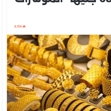
6٬159