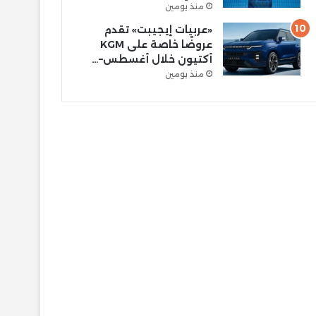
منذ يومين
«عربيات إيجيبت» تقدم
عروضًا خاصة على KGM
أكتيون خلال أغسطس–…
منذ يومين