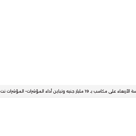
ر الذهب والأوقية تقفز 80 دولارًا– المؤشرات نت