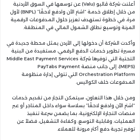
أعلنت شركة ڤاليو (Valu) عن توسعها في السوق الأردنية
من خلال إطلاق خدمة “اشترِ الآن وادفع لاحقًا” (BNPL) لأول
مرة، في خطوة تستهدف تعزيز حلول المدفوعات الرقمية
المرنة وتوسيع نطاق الشمول المالي في المنطقة.
وأكدت الشركة أن دخولها إلى الأردن يمثل محطة جديدة في
مسيرة تطوير خدمات الدفع الرقمي، مستفيدة من البنية
التحتية التي توفرها شركة Middle East Payment Services
(MEPS)، إلى جانب منصة PayTabs Payment
Orchestration Platform التي تتولى إدارة منظومة
المدفوعات خلف الكواليس.
ومن خلال هذا التعاون، سيتمكن التجار من تقديم خدمات
“اشترِ الآن وادفع لاحقًا” بسلاسة سواء داخل المتاجر أو عبر
منصات التجارة الإلكترونية، بما يضمن سرعة تنفيذ
العمليات، وقابلية التوسع، وكفاءة التشغيل، فضلاً عن
توفير تجربة دفع أكثر مرونة للعملاء.