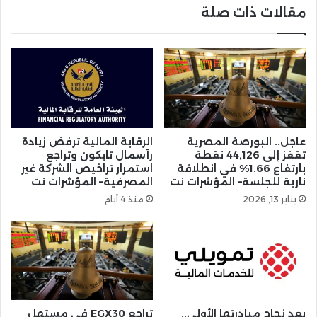
مقالات ذات صلة
عاجل.. البورصة المصرية
الرقابة المالية ترفض زيادة
تقفز إلى 44,126 نقطة
رأسمال تايكون وتراجع
بارتفاع 1.66% في انطلاقة
استمرار تراخيص الشركة غير
نارية للجلسة– المؤشرات نت
المصرفية– المؤشرات نت
يناير 13, 2026
منذ 4 أيام
بعد نجاح مبادرتها الأولى..
تراجع EGX30 في مستهل