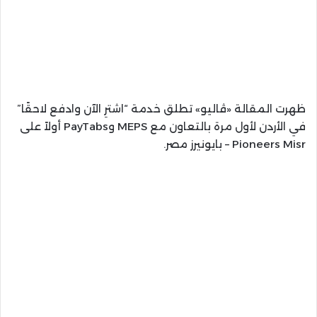
ظهرت المقالة «ڤاليو» تطلق خدمة “اشترِ الآن وادفع لاحقًا”
في الأردن لأول مرة بالتعاون مع MEPS وPayTabs أولاً على
Pioneers Misr – بايونيرز مصر.