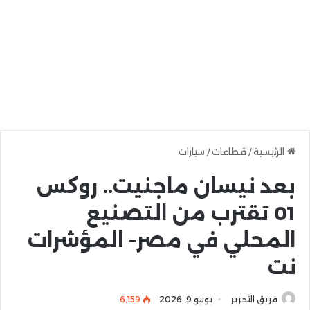
الرئيسية
/
قطاعات
/
سيارات
بعد نيسان ماجنيت.. روكس
01 تقترب من التصنيع
المحلي في مصر– المؤشرات
نت
فريق التحرير
يونيو 9, 2026
6٬159