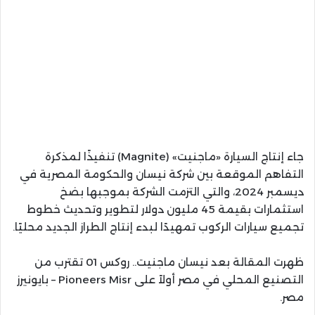
جاء إنتاج السيارة «ماجنيت» (Magnite) تنفيذًا لمذكرة
التفاهم الموقعة بين شركة نيسان والحكومة المصرية في
ديسمبر 2024، والتي التزمت الشركة بموجبها بضخ
استثمارات بقيمة 45 مليون دولار لتطوير وتحديث خطوط
تجميع سيارات الركوب تمهيدًا لبدء إنتاج الطراز الجديد محليًا.
ظهرت المقالة بعد نيسان ماجنيت.. روكس 01 تقترب من
التصنيع المحلي في مصر أولاً على Pioneers Misr – بايونيرز
مصر.