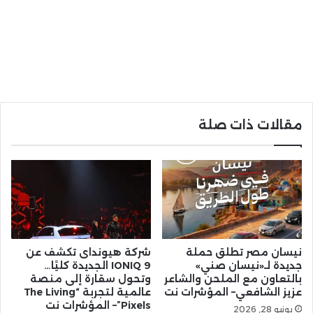
مقالات ذات صلة
نيسان مصر تطلق حملة
شركة هيونداى تكشف عن
جديدة لـ«نيسان صني»
IONIQ 9 الجديدة كليًا…
بالتعاون مع الملحن والشاعر
وتحول سقارة إلى منصة
عزيز الشافعي– المؤشرات نت
عالمية لتجربة “The Living
Pixels”– المؤشرات نت
يونيو 28, 2026