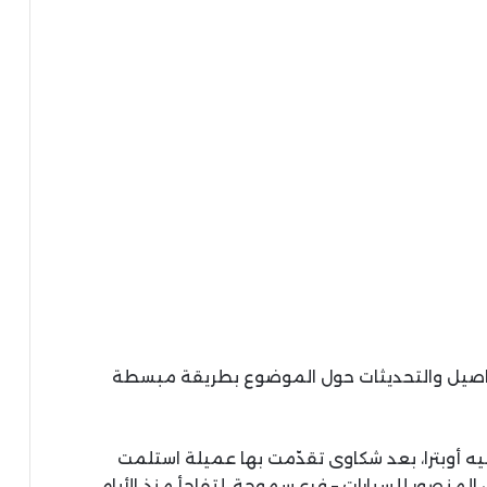
تفاصيل والتحديثات حول الموضوع بطريقة مبسطة
يه أوبترا، بعد شكاوى تقدّمت بها عميلة استلمت
بتاريخ 27 يوليو 2025 من توكيل المنصور للسيارات – فرع سموحة، لتفاجأ منذ الأيام