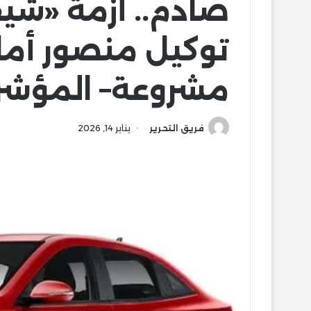
صادم.. أزمة «شيف
توكيل منصور أما
مشروعة– المؤشر
فريق التحرير
يناير 14, 2026