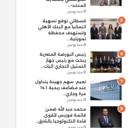
المتحد–…
منذ يومين
قسطلي توقع تسهيلا
ائتمانيا مع البنك الأهلي
وتستهدف محفظة
تمويلية…
منذ يومين
رئيس البورصة المصرية
يبحث مع رئيس جهاز
التمثيل التجاري آليات…
منذ يومين
نعيم: سهم جهينة يتداول
عند مضاعف ربحية 14.1
مرة وجاري…
منذ يومين
محمد عبد الله ضمن
قائمة فوربس لأقوى
قادة التكنولوجيا بالشرق…
منذ يومين