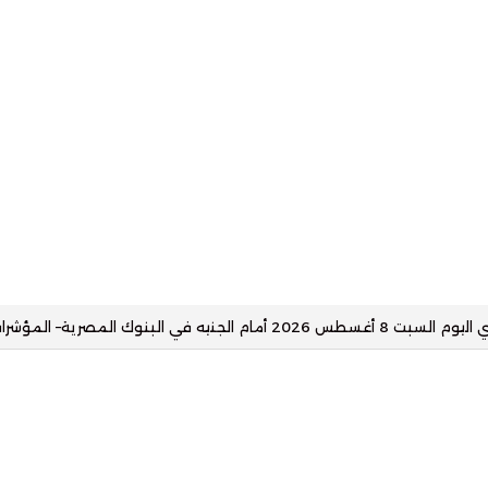
مة مصانع وأماكن تخزين جاهزة للإيجار بالقنطرة غرب– المؤشرات نت