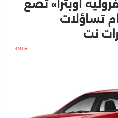
روليه أوبترا» تضع
م تساؤلات
ات نت
6٬168