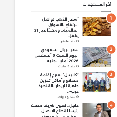
أخر المستجدات
أسعار الذهب تواصل
الارتفاع بالأسواق
العالمية.. ومحليًا عيار 21
يقفز…
منذ ساعتين
سعر الريال السعودي
اليوم السبت 8 أغسطس
2026 أمام الجنيه…
منذ 8 ساعات
“كابيتال” تعتزم إقامة
مصانع وأماكن تخزين
جاهزة للإيجار بالقنطرة
غرب–…
منذ يوم واحد
عاجل.. تعيين شريف مدحت
رئيسا لقطاع الاتصال
المؤسسي بالمصرف