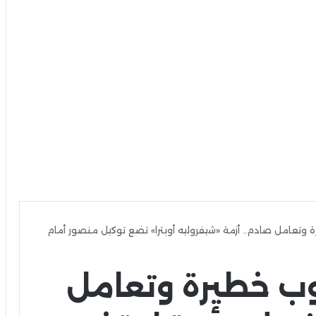
 وتعامل صادم.. أزمة «شيفروليه أوبترا» تضع توكيل منصور أمام
وب خطيرة وتعامل