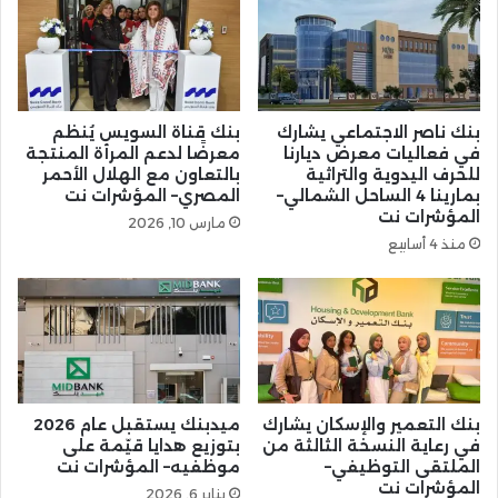
بنك ناصر الاجتماعي يشارك
بنك قناة السويس يُنظم
في فعاليات معرض ديارنا
معرضًا لدعم المرأة المنتجة
للحرف اليدوية والتراثية
بالتعاون مع الهلال الأحمر
بمارينا 4 الساحل الشمالي–
المصري– المؤشرات نت
المؤشرات نت
مارس 10, 2026
منذ 4 أسابيع
بنك التعمير والإسكان يشارك
ميدبنك يستقبل عام 2026
في رعاية النسخة الثالثة من
بتوزيع هدايا قيّمة على
الملتقى التوظيفي–
موظفيه– المؤشرات نت
المؤشرات نت
يناير 6, 2026