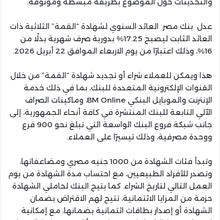
والتحديثات حول الموضوع بطريقة مبسطة وموثوقة.
عدل بنك مصر العائد السنوي لشهادة “القمة” الثلاثية ذات
العائد الثابت ليصبح 17.25% بدورية صرف شهرية بدلًا من
16%، وذلك اعتبارًا من يوم الاربعاء الموافق 22 أبريل 2026.
هذا ويمكن للعملاء شراء أو تجديد شهادة “القمة” من خلال
القنوات الإلكترونية المتعددة للبنك، بما في ذلك خدمة
الإنترنت والموبايل البنكي BM Online، وماكينات الصراف
الآلي التابعة للبنك المنتشرة في كافة أنحاء الجمهورية، إلى
جانب شبكة فروع البنك الواسعة التي تبلغ نحو 900 فرع
ووحدة مصرفية، وذلك تيسيرًا على العملاء.
وتبدأ فئات الشهادة من 1000 جنيه مصري ومضاعفاتها،
وتصدر للأفراد الطبيعيين، مع احتساب مدة الشهادة من يوم
العمل التالي لتاريخ الشراء. كما يتيح البنك لحاملي الشهادة
حزمة من المزايا الائتمانية، تتيح لهم الاقتراض بضمان
الشهادة أو إصدار بطاقات ائتمانية بضمانها، مع إمكانية