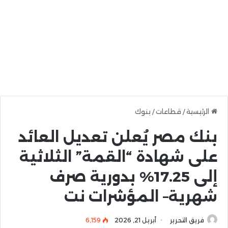
الرئيسية
/
قطاعات
/
بنوك
بنك مصر يُعلن تعديل العائد
على شهادة “القمة” الثلاثية
إلى 17.25% بدورية صرف
شهرية– المؤشرات نت
فريق التحرير
أبريل 21, 2026
6٬159