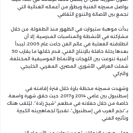
يواصل مسيرته الفنية ويطوّر من أعماله الغنائية التي
تجمع بين الأصالة والتنوع الثقافي.
بدأت موهبة ستيوارت في الظهور منذ الطفولة، من خلال
مشاركته في الأنشطة والمناسبات المدرسية، إلا أن
انطلاقته الفعلية في عالم الفن جاءت عام 2005، ليبدأ
بعدها رحلة حافلة بالإنتاج الفني، قدم خلالها ما يقارب 50
أغنية تنوعت بين اللهجات والأنماط الموسيقية المختلفة،
شملت العراقي، الآشوري، المصري، المغربي، الخليجي،
والتركي.
وشهدت مسيرته محطة بارزة خلال فترة إقامته في
إسطنبول بين عامي 2014 و2017، حيث حقق شهرة واسعة،
خاصة من خلال حفلاته في مطعم “شيخ زادة”، ليُلقب هناك
بـ”نجم العرب في إسطنبول”، تقديرًا لجماهيريته الكبيرة
وتأثيره الفني.
وعلى صعيد الإنجازات، يُعد ستيوارت من الأسماء التي