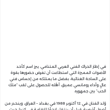
في إطار الحراك الفني العربي المتنامي، يبرز اسم كأحد
الأصوات المميزة التي استطاعت أن تفرض حضورها بقوة
على الساحة الغنائية، بفضل ما يمتلكه من إحساس فني
عالٍ وأداء رومانسي عميق، أهّله للحصول على لقب “ملك
الحب” بين جمهوره.
وُلد الفنان في 12 أكتوبر 1988 في بغداد – العراق، وينحدر من
أصول آشورية، قبل أن ينتقل لاحقًا للإقامة في كندا، حيث