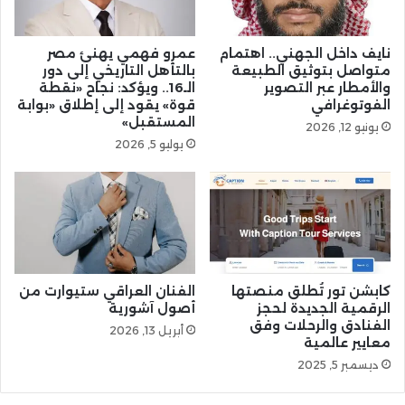
نايف داخل الجهني.. اهتمام
عمرو فهمي يهنئ مصر
متواصل بتوثيق الطبيعة
بالتأهل التاريخي إلى دور
والأمطار عبر التصوير
الـ16.. ويؤكد: نجاح «نقطة
الفوتوغرافي
قوة» يقود إلى إطلاق «بوابة
المستقبل»
يونيو 12, 2026
يوليو 5, 2026
كابشن تور تُطلق منصتها
الفنان العراقي ستيوارت من
الرقمية الجديدة لحجز
أصول آشورية
الفنادق والرحلات وفق
أبريل 13, 2026
معايير عالمية
ديسمبر 5, 2025