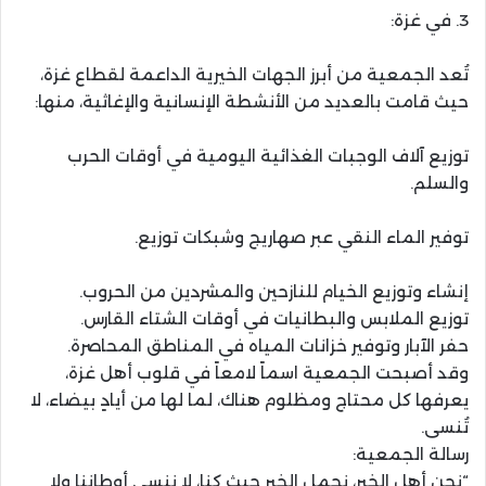
3. في غزة:
تُعد الجمعية من أبرز الجهات الخيرية الداعمة لقطاع غزة،
حيث قامت بالعديد من الأنشطة الإنسانية والإغاثية، منها:
توزيع آلاف الوجبات الغذائية اليومية في أوقات الحرب
والسلم.
توفير الماء النقي عبر صهاريج وشبكات توزيع.
إنشاء وتوزيع الخيام للنازحين والمشردين من الحروب.
توزيع الملابس والبطانيات في أوقات الشتاء القارس.
حفر الآبار وتوفير خزانات المياه في المناطق المحاصرة.
وقد أصبحت الجمعية اسماً لامعاً في قلوب أهل غزة،
يعرفها كل محتاج ومظلوم هناك، لما لها من أيادٍ بيضاء، لا
تُنسى.
رسالة الجمعية:
“نحن أهل الخير، نحمل الخير حيث كنا، لا ننسى أوطاننا ولا