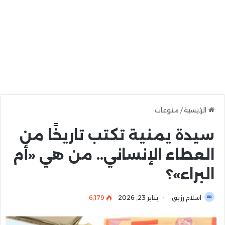
الرئيسية
/
منوعات
سيدة يمنية تكتب تاريخًا من
العطاء الإنساني.. من هي «أم
البراء»؟
اسلام رزيق
يناير 23, 2026
6٬179