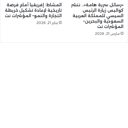
«رسائل سرية هامة».. ننشر
المشاط: إفريقيا أمام فرصة
كواليس زيارة الرئيس
تاريخية لإعادة تشكيل خريطة
السيسي للمملكة العربية
التجارة والنمو– المؤشرات نت
السعودية والبحرين–
يناير 21, 2026
المؤشرات نت
مارس 21, 2026