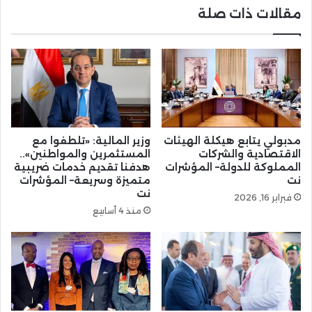
مقالات ذات صلة
مدبولي يتابع هيكلة الهيئات
وزير المالية: «تلطفوا مع
الاقتصادية والشركات
المستثمرين والمواطنين»..
المملوكة للدولة– المؤشرات
هدفنا تقديم خدمات ضريبية
نت
متميزة وسريعة– المؤشرات
نت
فبراير 16, 2026
منذ 4 أسابيع