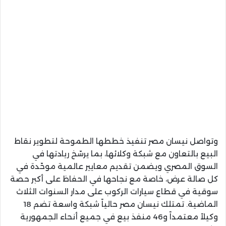
وتواصل نيسان مصر تنفيذ خططها الطموحة لتطوير نقاط
البيع بالتعاون مع شبكة وكلائها، بما يرسّخ ريادتها في
السوق المصري ويضمن تقديم معايير عالمية موحّدة في
كل صالة عرض، خاصة مع نجاحها في الحفاظ على أكبر حصة
سوقية في قطاع سيارات الركوب على مدار السنوات الثلاث
الماضية. تمتلك نيسان مصر حالياً شبكة واسعة تضم 18
وكيلاً معتمداً و46 منفذ بيع في جميع أنحاء الجمهورية