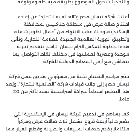
والتحديثات حول الموضوع بطريقة مبسطة وموثوقة.
أعلنت شركة نيسان مصر و”العالمية للتجارة” عن إعادة
افتتاح صالة عرض في منطقة جناكليس بمحافظة
الإسكندرية، وذلك عقب الانتهاء من أعمال تطوير شاملة
وتطبيق الهوية العالمية الجديدة للعلامة التجارية. وتأتي
هذه الخطوة لتعكس التزام نيسان الراسخ بتقديم تجربة
موحدة وعصرية لعملائها في مختلف نقاط التواصل، بما
يتماشى مع أرقى المعايير الدولية للشركة.
حضر مراسم الافتتاح نخبة من مسؤولي وفريق عمل شركة
نيسان مصر، إلى جانب قيادات شركة “العالمية للتجارة”. ويُعد
هذا التطوير امتداداً لشراكة استراتيجية تمتد لأكثر من 20
عاماً.
كما يساهم في تدعيم شبكة نيسان في الإسكندرية التي
تضم حالياً أربعة فروع، تشمل ثلاث صالات عرض ومركزاً
متكاملاً يقدم خدمات المبيعات والصيانة وقطع الغيار، مما