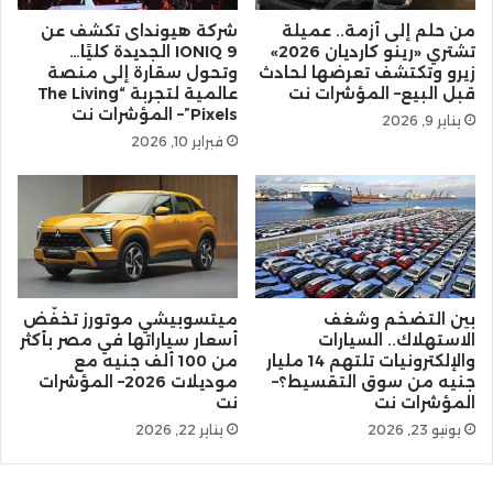
من حلم إلى أزمة.. عميلة
شركة هيونداى تكشف عن
تشتري «رينو كارديان 2026»
IONIQ 9 الجديدة كليًا…
زيرو وتكتشف تعرضها لحادث
وتحول سقارة إلى منصة
قبل البيع– المؤشرات نت
عالمية لتجربة “The Living
Pixels”– المؤشرات نت
يناير 9, 2026
فبراير 10, 2026
بين التضخم وشغف
ميتسوبيشي موتورز تخفّض
الاستهلاك.. السيارات
أسعار سياراتها في مصر بأكثر
والإلكترونيات تلتهم 14 مليار
من 100 ألف جنيه مع
جنيه من سوق التقسيط؟–
موديلات 2026– المؤشرات
المؤشرات نت
نت
يونيو 23, 2026
يناير 22, 2026