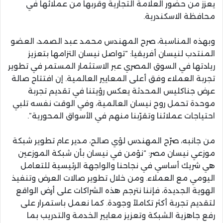
يعزز من حضور العلامة التجارية وقربها من عملائها في
محافظة الاسكندرية.
وبهذه المناسبة، صرح المهندس محمد عبد الصمد، العضو
المنتدب لنيسان أفريقيا: “تواصل نيسان التزامها بتعزيز
ريادتها في السوق المصري عبر الاستثمار المستمر في تطوير
تجربة العملاء وفق أعلى المعايير العالمية. إن افتتاح صالة
عرض جناكليس المحدثة يعكس رؤيتنا في تقديم تجربة
موحدة تحمل روح نيسان العالمية، وفي الوقت نفسه تلبي
احتياجات عملائنا وتقرّبنا منهم في الأسواق المحورية”.
من جانبه، صرّح المهندس لؤي صالح، مدير عام تطوير شبكة
موزعي نيسان مصر: “نؤمن في نيسان بأن شبكة الموزعين
هي شريك أساسي في نجاحنا والواجهة الرئيسية للتعامل
اليومي مع العملاء. ومن خلال تطوير صالات العرض وتنفيذ
الهوية الجديدة، فإننا نترجم هذه الشراكات على أرض الواقع
لتقديم تجربة أكثر تكاملاً وجودة. كما نعمل باستمرار على
رفع جاهزية الشبكة وتعزيز معايير الخدمة والتدريب بما