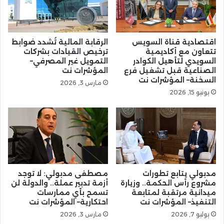
اقتصادية قناة السويس
الرقابة المالية تُشدد ضوابط
تتعاون مع أكاديمية
ترخيص القيادات بشركات
السويدي لتأهيل الكوادر
التمويل غير المصرفي–
الصناعية قبل تشغيل فرع
المؤشرات نت
السخنة– المؤشرات نت
مارس 3, 2026
يونيو 15, 2026
مدبولي يتابع تطورات
مصطفى مدبولي: لا توجد
مشروع رأس الحكمة.. وزيارة
أزمة تدبير عملة.. والدولة لن
ميدانية مرتقبة لمتابعة
تسمح بأي ممارسات
التنفيذ– المؤشرات نت
احتكارية– المؤشرات نت
يوليو 7, 2026
مارس 3, 2026