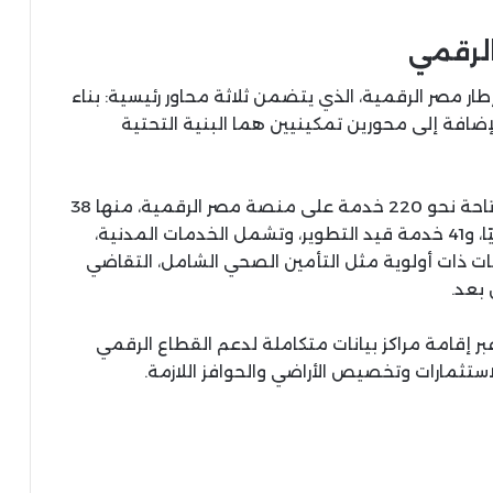
الرقمي
إطار مصر الرقمية، الذي يتضمن ثلاثة محاور رئيسية: بناء
الإضافة إلى محورين تمكينيين هما البنية التحتية
وأشار الوزير إلى تقدم جهود التحول الرقمي عبر إتاحة نحو 220 خدمة على منصة مصر الرقمية، منها 38
خدمة رقمية حصرية، و54 خدمة جار حصرها رقميًا، و41 خدمة قيد التطوير، وتشمل الخدمات المدنية،
وعات ذات أولوية مثل التأمين الصحي الشامل، التقاضي
بعد.
عبر إقامة مراكز بيانات متكاملة لدعم القطاع الرقمي
تثمارات وتخصيص الأراضي والحوافز اللازمة.