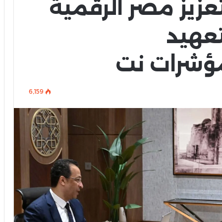
تعزيز مصر الرقمية
تعهيد
لمؤشرات نت
6٬159