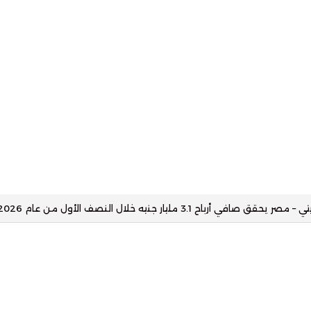
شقق نوبو الفندقية في مصر داخل مشروع أوجامي برأس الحكمة– المؤشرا