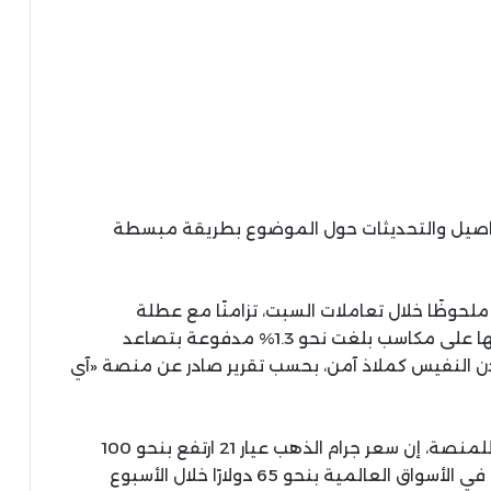
تفاصيل والتحديثات حول الموضوع بطريقة مبسطة
لحوظًا خلال تعاملات السبت، تزامنًا مع عطلة
البورصات العالمية، بعد أن أنهت الأوقية أسبوعها على مكاسب بلغت نحو 1.3% مدفوعة بتصاعد
دن النفيس كملاذ آمن، بحسب تقرير صادر عن منصة «آي
وقال المهندس سعيد إمبابي، المدير التنفيذي للمنصة، إن سعر جرام الذهب عيار 21 ارتفع بنحو 100
جنيه ليسجل 6960 جنيهًا، فيما صعدت الأوقية في الأسواق العالمية بنحو 65 دولارًا خلال الأسبوع