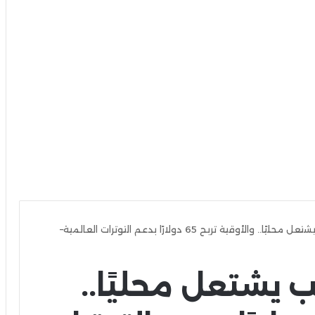
«آي صاغة»: الذهب يشتعل محليًا.. والأوقية تربح 65 دولارًا بدعم التوترات العالمية–
 يشتعل محليًا..