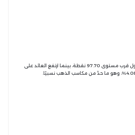
وتراجع مؤشر الدولار الأمريكي بنسبة 0.11% ليتداول قرب مستوى 97.70 نقطة، بينما ارتفع العائد على