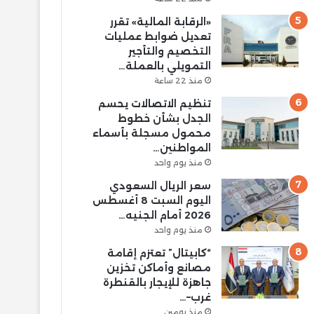
«الرقابة المالية» تقرر
تعديل ضوابط عمليات
التخصيم والتأجير
التمويلي بالعملة…
منذ 22 ساعة
تنظيم الاتصالات يحسم
الجدل بشأن خطوط
محمول مسجلة بأسماء
المواطنين…
منذ يوم واحد
سعر الريال السعودي
اليوم السبت 8 أغسطس
2026 أمام الجنيه…
منذ يوم واحد
“كابيتال” تعتزم إقامة
مصانع وأماكن تخزين
جاهزة للإيجار بالقنطرة
غرب–…
منذ يومين