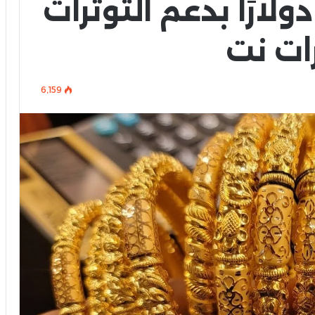
الأوقية تربح 65 دولارًا بدعم التوترات
ات نت
6٬159