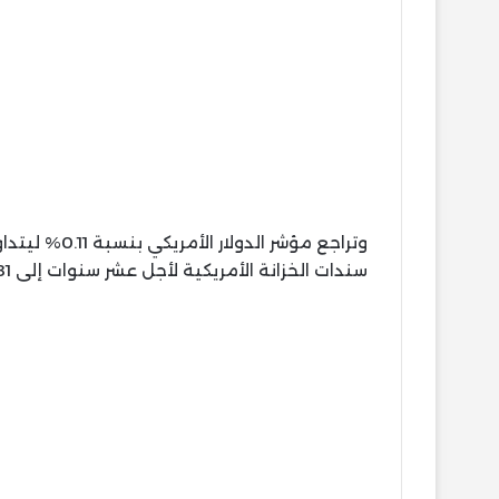
سندات الخزانة الأمريكية لأجل عشر سنوات إلى 4.081%، وهو ما حدّ من مكاسب الذهب نسبيًا.