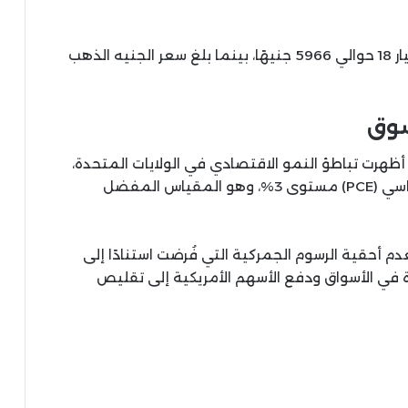
وسجل جرام الذهب عيار 24 نحو 7954 جنيهًا، وعيار 18 حوالي 5966 جنيهًا، بينما بلغ سعر الجنيه الذهب
سوق
ظهرت تباطؤ النمو الاقتصادي في الولايات المتحدة،
مع تجاوز مؤشر نفقات الاستهلاك الشخصي الأساسي (PCE) مستوى 3%، وهو المقياس المفضل
م أحقية الرسوم الجمركية التي فُرضت استنادًا إلى
 في الأسواق ودفع الأسهم الأمريكية إلى تقليص