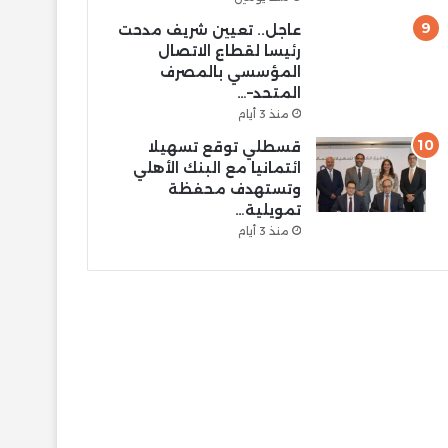
عاجل.. تعيين شريف مدحت
رئيسا لقطاع الاتصال
المؤسسي بالمصرف
المتحد–…
منذ 3 أيام
قسطلي توقع تسهيلا
ائتمانيا مع البنك الأهلي
وتستهدف محفظة
تمويلية…
منذ 3 أيام