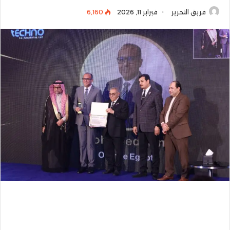
فريق التحرير
فبراير 11, 2026
6٬160