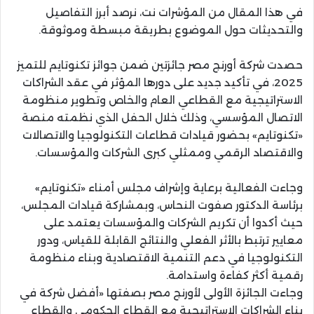
في هذا المقال من المؤشرات نت، نرصد أبرز التفاصيل
والتحديثات حول الموضوع بطريقة مبسطة وموثوقة.
حصدت شركة أورنج مصر جائزتين ضمن جوائز تكنوتايم للتميز
2025، في تأكيد جديد على دورها المؤثر في عقد الشراكات
الاستراتيجية مع القطاعي العام والخاص وتطوير منظومة
الاتصال المؤسسي، وذلك خلال الحفل الذي نظمته منصة
«تكنوتايم» بحضور قيادات قطاعات التكنولوجيا والاتصالات
والاقتصاد الرقمي وممثلي كبرى الشركات والمؤسسات.
وجاءت الفعالية برعاية وإشراف مجلس أمناء «تكنوتايم»
برئاسة الدكتور صفوت النحاس، وبمشاركة قيادات المجلس،
حيث أكدوا أن تكريم الشركات والمؤسسات يعتمد على
معايير ترتبط بالأثر الفعلي والنتائج القابلة للقياس، ودور
التكنولوجيا في دعم التنمية الاقتصادية وبناء منظومة
رقمية أكثر كفاءة واستدامة.
وجاءت الجائزة الأولى لأورنج مصر بصفتها «أفضل شركة في
بناء الشراكات الاستراتيجية مع القطاع الحكومي والقطاع