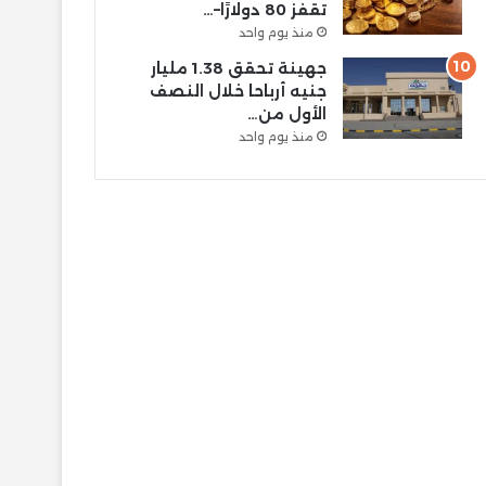
تقفز 80 دولارًا–…
منذ يوم واحد
جهينة تحقق 1.38 مليار
جنيه أرباحا خلال النصف
الأول من…
منذ يوم واحد