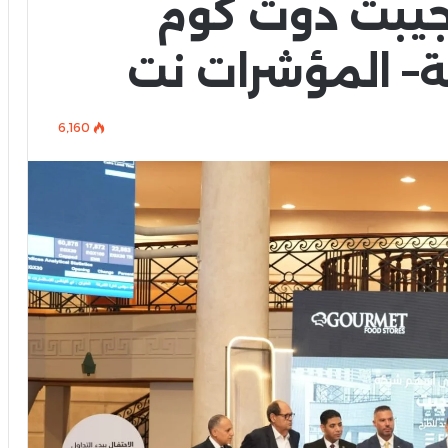
جيبت دوت كوم
ة– المؤشرات نت
6٬160