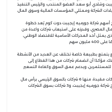
يبت وشادي أبو سعد، العضو المنتدب، والرئيس التنفيذ
يادات الشركة وممثلي المؤسسات المالية وسوق المال.
راج أسهم شركة جورميه إيجيبت دوت كوم يُعد خطوة
ل المصري، وقدرته على استيعاب شركات واعدة من
ذى يمثل أحد المحركات الأساسية للاقتصاد الوطني،
وزيع يتمتع بطبيعة خاصة تختلف عن العديد من الأنشطة
هلاك، مؤكدًا أن انضمام شركات من هذا القطاع إلى
سع للمستثمرين، ويدعم عمق السوق وكفاءة التسعير.
وأوضح رئيس البورصة أن القطاع يضم حاليًا9 شركات مقيدة، منها 6 شركات بالسوق الرئيسي برأس مال
سوقي يقدَّر بنحو 30 مليار جنيه مصري قبل ادراج شركة جورميه إيجيبت، و3 شركات بسوق الشركات