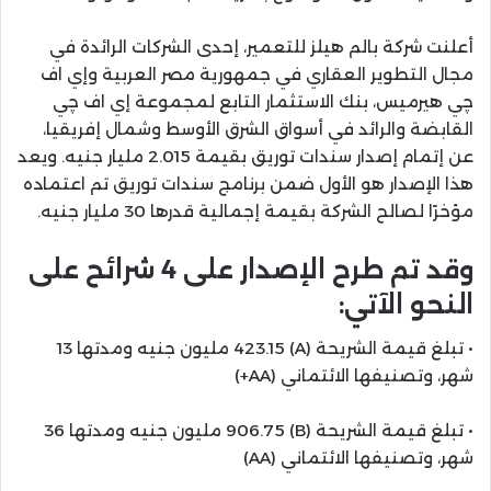
أعلنت شركة بالم هيلز للتعمير، إحدى الشركات الرائدة في
مجال التطوير العقاري في جمهورية مصر العربية وإي اف
چي هيرميس، بنك الاستثمار التابع لمجموعة إي اف چي
القابضة والرائد في أسواق الشرق الأوسط وشمال إفريقيا،
عن إتمام إصدار سندات توريق بقيمة 2.015 مليار جنيه. ويعد
هذا الإصدار هو الأول ضمن برنامج سندات توريق تم اعتماده
مؤخرًا لصالح الشركة بقيمة إجمالية قدرها 30 مليار جنيه.
وقد تم طرح الإصدار على 4 شرائح على
النحو الآتي:
• تبلغ قيمة الشريحة (A) 423.15 مليون جنيه ومدتها 13
شهر، وتصنيفها الائتماني (AA+)
• تبلغ قيمة الشريحة (B) 906.75 مليون جنيه ومدتها 36
شهر، وتصنيفها الائتماني (AA)