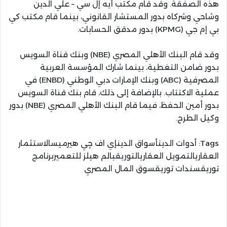
هذه الصفقة. وقد قام مكتب أيه إل سي – علي الدين
وشاحي وشركاه بدور المستشار القانوني، بينما قام مكتب كي
بي إم جي (KPMG) بدور مدقق الحسابات.
وقد قام البنك الأهلي المصري (NBE) وبنك قناة السويس
بدور ضامن التغطية، بينما شارك المؤسسة العربية
المصرفية (ABC) وبنك الإمارات دبي الوطني (ENBD) في
عملية الاكتتاب. بالإضافة إلى ذلك، قام بنك قناة السويس
بدور أمين الحفظ، فيما قام البنك الأهلي المصري (NBE) بدور
وكيل الطرح.
Tags:
أدوات الدينأسواق الدينإي اف چي هيرميسالاستثمار
العقاريالتمويل العقاريالتوريقبالم هيلز للتعميربرنامج
توريقسندات توريقسوق المال المصري