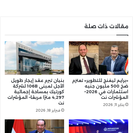
مقالات ذات صلة
«برايم ليفنج للتطوير» تعتزم
بنيان تبرم عقد إيجار طويل
ضخ 500 مليون جنيه
الأجل لمبنى 106B لشركة
استثمارات في 2026–
كورتيك بمساحة إجمالية
المؤشرات نت
4,297 مترًا مربعًا– المؤشرات
نت
يناير 11, 2026
فبراير 18, 2026