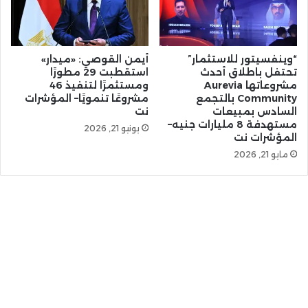
“وينفسيتور للاستثمار”
أيمن القوصي: «ميدار»
تحتفل باطلاق أحدث
استقطبت 29 مطورًا
مشروعاتها Aurevia
ومستثمرًا لتنفيذ 46
Community بالتجمع
مشروعًا تنمويًا– المؤشرات
السادس بمبيعات
نت
مستهدفة 8 مليارات جنيه–
يونيو 21, 2026
المؤشرات نت
مايو 21, 2026