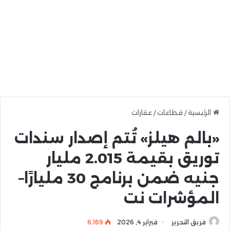
الرئيسية
/
قطاعات
/
عقارات
«بالم هيلز» تُتم إصدار سندات
توريق بقيمة 2.015 مليار
جنيه ضمن برنامج 30 مليارًا–
المؤشرات نت
فريق التحرير
فبراير 4, 2026
6٬169