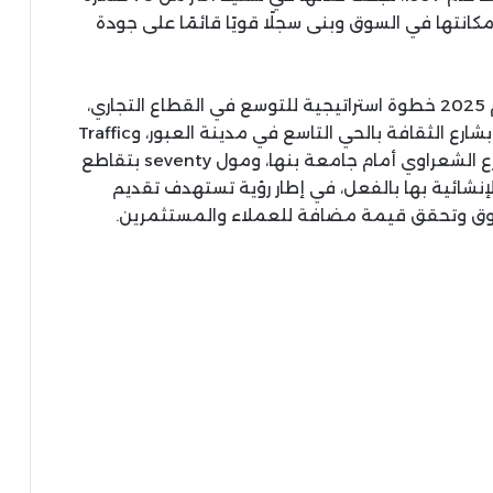
انتها في السوق وبنى سجلًا قويًا قائمًا على جودة
وانطلاقًا من هذه الخبرة، اتخذت الشركة خلال عام 2025 خطوة استراتيجية للتوسع في القطاع التجاري،
عبر إطلاق ثلاثة مشروعات جديدة هي Nine Mall بشارع الثقافة بالحي التاسع في مدينة العبور، وTraffic
Mall بمركز خدمات الحي الثاني، وArena Mall شارع الشعراوي أمام جامعة بنها، ومول seventy بتقاطع
إنشائية بها بالفعل، في إطار رؤية تستهدف تقديم
لسوق وتحقق قيمة مضافة للعملاء والمستثمرين.