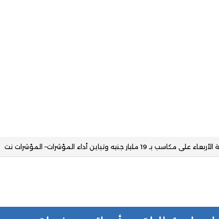
الذهب والأوقية تقفز 80 دولارًا– المؤشرات نت