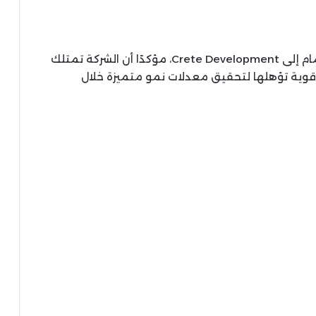
وأعرب الأستاذ مؤمن السيد عن سعادته بالانضمام إلى Crete Development، مؤكدًا أن الشركة تمتلك
ت قوية تؤهلها لتحقيق معدلات نمو متميزة خلال