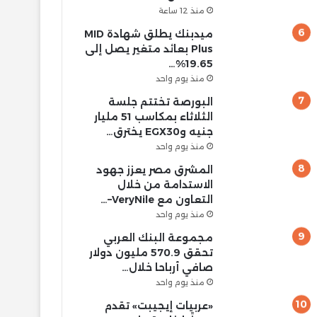
منذ 12 ساعة
ميدبنك يطلق شهادة MID
Plus بعائد متغير يصل إلى
19.65%…
منذ يوم واحد
البورصة تختتم جلسة
الثلاثاء بمكاسب 51 مليار
جنيه وEGX30 يخترق…
منذ يوم واحد
المشرق مصر يعزز جهود
الاستدامة من خلال
التعاون مع VeryNile–…
منذ يوم واحد
مجموعة البنك العربي
تحقق 570.9 مليون دولار
صافي أرباحا خلال…
منذ يوم واحد
«عربيات إيجيبت» تقدم