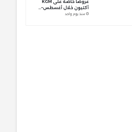
عروضًا خاصة على KGM
أكتيون خلال أغسطس–…
منذ يوم واحد