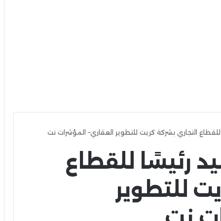
للقطاع التجاري بشركة كريت للتطوير العقاري– المؤشرات نت
 رئيسًا للقطاع
يت للتطوير
ات نت