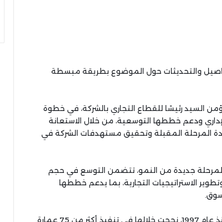
تفاصيل والتحديثات حول الموضوع بطريقة مبسطة
من السيد رئيسًا للقطاع التجاري بالشركة، في خطوة
لإداري ودعم خططها التوسعية، من خلال الاستعانة
ادة المرحلة المقبلة وتحقيق مستهدفات الشركة في
ة لمرحلة جديدة من النمو، تتضمن التوسع في حجم
طوير الاستراتيجيات التجارية، بما يدعم خططها
سوق.
وتستند Crete Development إلى خبرة تمتد منذ عام 1997، نجحت خلالها في تنفيذ أكثر من 75 عمارة