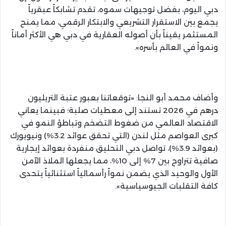
دبي اليوم، بفضل توجيهات سموه، تقدم تشابكاً عبقرياً
يجمع بين الاستقرار التشريعي والابتكار الرقمي، مما يمنح
المستثمر يقيناً بأن أصوله العقارية في دبي هي الأكثر أماناً
ونمواً في العالم بأسره».
وأضاف محمد أبو النجا: «توقعاتنا بعبور عتبة التريليون
درهم في 2026 تستند إلى معطيات صلبة؛ فبينما يعاني
الاقتصاد العالمي من ضغوط التضخم وتباطؤ النمو في
كبرى العواصم مثل لندن (التي تحقق عوائد 3.2%) ونيويورك
(بعوائد 3.9%)، تواصل دبي التحليق منفردة بعوائد إيجارية
صافية تتراوح بين 7% إلى 10%، مما يجعلها الملاذ الآمن
الأول والوحيد الذي يضمن نمواً رأسمالياً استثنائياً يتحدى
كافة التقلبات الجيوسياسية».