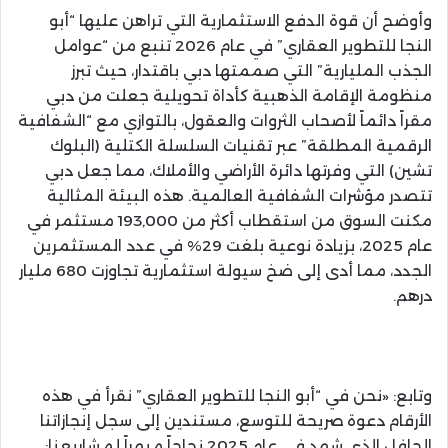
وأوضح أن قوة الدفع الاستثمارية التي تراهن عليها “أبو
النجا للتطوير العقاري” في عام 2026 تنبع من “عوامل
الجذب المليارية” التي صممتها دبي باقتدار، حيث تبرز
منظومة الإقامة الذهبية كأداة تحويلية جعلت من دبي
مقراً دائماً لأصحاب الثروات والعقول، بالتوازي مع “الشفافية
الرقمية المطلقة” عبر تقنيات السلسلة الكتلية (البلوك
تشين) التي وفرتها دائرة الأراضي والأملاك، مما جعل دبي
تتصدر مؤشرات الشفافية العالمية. هذه البيئة المثالية
مكنت السوق من استقطاب أكثر من 193,000 مستثمر في
عام 2025، بزيادة نوعية بلغت 29% في عدد المستثمرين
الجدد، مما أدى إلى ضخ سيولة استثمارية تجاوزت 680 مليار
درهم.
وتابع: «نحن في “أبو النجا للتطوير العقاري” نقرأ في هذه
الأرقام دعوة صريحة للتوسع، مستندين إلى سجل إنجازاتنا
الحافل الذي شهد في عام 2025 نجاحاً مبهراً لمشاريعنا: