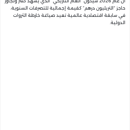
أن عام 2026 سيكون “العام التاريخي” الذي يشهد كسر وتجاوز
حاجز “التريليون درهم” كقيمة إجمالية للتصرفات السنوية،
في سابقة اقتصادية عالمية تعيد صياغة خارطة الثروات
الدولية.