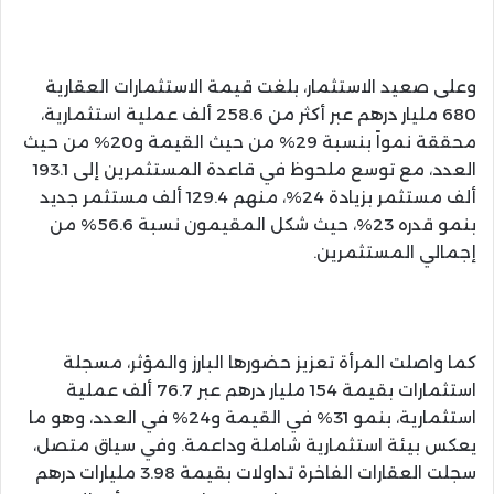
وعلى صعيد الاستثمار، بلغت قيمة الاستثمارات العقارية
680 مليار درهم عبر أكثر من 258.6 ألف عملية استثمارية،
محققة نمواً بنسبة 29% من حيث القيمة و20% من حيث
العدد، مع توسع ملحوظ في قاعدة المستثمرين إلى 193.1
ألف مستثمر بزيادة 24%، منهم 129.4 ألف مستثمر جديد
بنمو قدره 23%، حيث شكل المقيمون نسبة 56.6% من
إجمالي المستثمرين.
كما واصلت المرأة تعزيز حضورها البارز والمؤثر، مسجلة
استثمارات بقيمة 154 مليار درهم عبر 76.7 ألف عملية
استثمارية، بنمو 31% في القيمة و24% في العدد، وهو ما
يعكس بيئة استثمارية شاملة وداعمة. وفي سياق متصل،
سجلت العقارات الفاخرة تداولات بقيمة 3.98 مليارات درهم