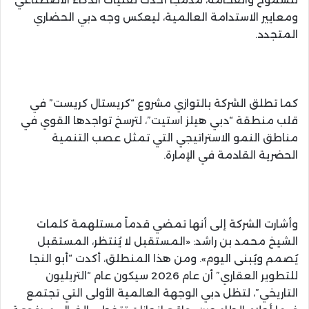
ومعايير الاستدامة العالمية، ليعكس وجه دبي الحضاري
المتجدد.
كما تطلق الشركة بالتوازي مشروع “كريستال كريست” في
قلب منطقة “دبي هيلز استيت”، لترسخ تواجدها القوي في
مناطق النمو الاستراتيجي التي تمثل عصب التنمية
الحضرية القادمة في الإمارة.
وأشارت الشركة إلى أنها تمضي قدماً مستلهمة كلمات
الشيخ محمد بن راشد: «المستقبل لا يُنتظر، المستقبل
يُصمم ويُبنى اليوم». ومن هذا المنطلق، أكدت “أبو النجا
للتطوير العقاري” أن عام 2026 سيكون عام “التريليون
التاريخي”، لتظل دبي الوجهة العالمية الأولى التي تجتمع