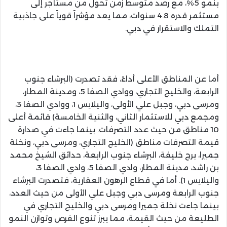
بنمو 5%، مع رصد متوسط زمن تحول من مستأجر إلى
مستثمر قدره 4.8 سنوات، مما يعد مؤشراً قوياً على جاذبية
التملك والاستقرار في دبي.
أما عن المناطق الأعلى أداءً، فقد تصدرت (البرشاء جنوب
الرابعة، والخليج التجاري، ووادي الصفا 5، ومدينة المطار،
ومرسى دبي، وجبل علي الأولى، واليلايس 1، ووادي الصفا 3،
ومجمع دبي للاستثمار الثاني، والثنية الخامسة) قائمة أعلى
10 مناطق من حيث عدد التصرفات. بينما جاءت في صدارة
قيمة التصرفات مناطق (الخليج التجاري، ومرسى دبي، ونخلة
جميرا، برج خليفة، البرشاء جنوب الرابعة، حدائق الشيخ محمد
بن راشد، مدينة المطار، وادي الصفا 5، وادي الصفا 3،
واليلايس 1). أما في قطاع الرهون العقارية، فتصدرت البرشاء
جنوب الرابعة ومرسى دبي وجبل علي الأولى من حيث العدد،
بينما جاءت نخلة جميرا ومرسى دبي والخليج التجاري في
الطليعة من حيث القيمة، مما يبرز تنوع الفرص وتوازن النمو