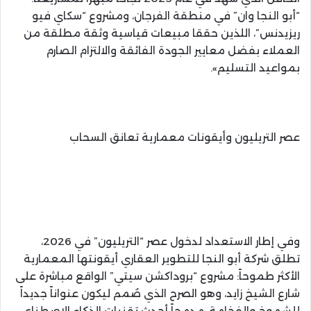
“أبو النجا وان” في منطقة الفرجان، ومشروع “سكاي فيو
ريزيدنس”، اللذين حققا مبيعات قياسية وثقة مطلقة من
العملاء بفضل معايير الجودة الفائقة والالتزام الصارم
بمواعيد التسليم».
عصر التريليون وأيقونات معمارية تعانق السحاب
وفي إطار الاستعداد لدخول عصر “التريليون” في 2026،
تطلق شركة أبو النجا للتطوير العقاري أيقونتها المعمارية
الأكثر طموحاً: مشروع “بروداكشن سيتي” الواقع مباشرة على
شارع الشيخ زايد، وهو الصرح الذي صُمم ليكون عنواناً جديداً
للشموخ والفخامة، مدمجاً أحدث تقنيات الذكاء الاصطناعي