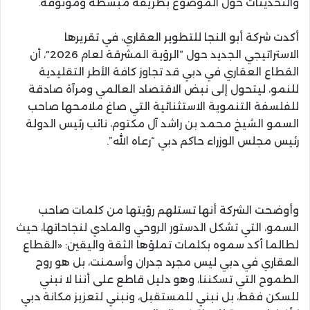
والتحديثات حول الموضوع بطريقة مبسطة وموثوقة.
أكدت شركة أبو النجا للتطوير العقاري، في تقريرها
الاستراتيجي الجديد حول “الرؤية المشرقة لعام 2026″، أن
القطاع العقاري في دبي قد تجاوز كافة الأطر التقليدية
للنمو، ليتحول إلى نبض الاقتصاد العالمي ومرآة صادقة
للفلسفة التنموية الاستثنائية التي صاغ ملامحها صاحب
السمو الشيخ محمد بن راشد آل مكتوم، نائب رئيس الدولة
رئيس مجلس الوزراء حاكم دبي “رعاه الله”.
وأوضحت الشركة أنها تستلهم رؤيتها من كلمات صاحب
السمو، التي تشكل الدستور الروحي والمادي لنجاحاتها، حيث
لطالما أكد سموه بكلمات تملؤها الثقة واليقين: «القطاع
العقاري في دبي ليس مجرد جدران وأسمنت، بل هو روح
الطموح التي تسكننا، وهو دليل قاطع على أننا لا نبني
للسكن فقط، بل نبني للمستقبل، ونبني لتعزيز مكانة دبي