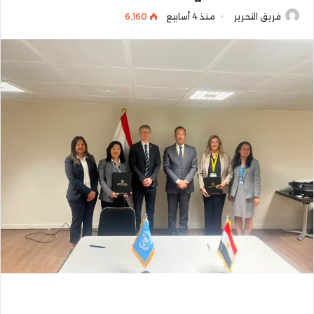
فريق التحرير
منذ 4 أسابيع
6٬160