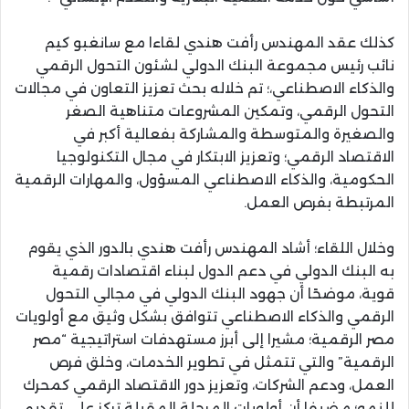
كذلك عقد المهندس رأفت هندي لقاءا مع سانغبو كيم
نائب رئيس مجموعة البنك الدولي لشئون التحول الرقمي
والذكاء الاصطناعي،؛ تم خلاله بحث تعزيز التعاون في مجالات
التحول الرقمي، وتمكين المشروعات متناهية الصغر
والصغيرة والمتوسطة والمشاركة بفعالية أكبر في
الاقتصاد الرقمي؛ وتعزيز الابتكار في مجال التكنولوجيا
الحكومية، والذكاء الاصطناعي المسؤول، والمهارات الرقمية
المرتبطة بفرص العمل.
وخلال اللقاء؛ أشاد المهندس رأفت هندي بالدور الذي يقوم
به البنك الدولي في دعم الدول لبناء اقتصادات رقمية
قوية، موضحًا أن جهود البنك الدولي في مجالي التحول
الرقمي والذكاء الاصطناعي تتوافق بشكل وثيق مع أولويات
مصر الرقمية؛ مشيرا إلى أبرز مستهدفات استراتيجية “مصر
الرقمية” والتي تتمثل في تطوير الخدمات، وخلق فرص
العمل، ودعم الشركات، وتعزيز دور الاقتصاد الرقمي كمحرك
للنمو؛ مضيفا أن أولويات المرحلة المقبلة تركز على تقديم