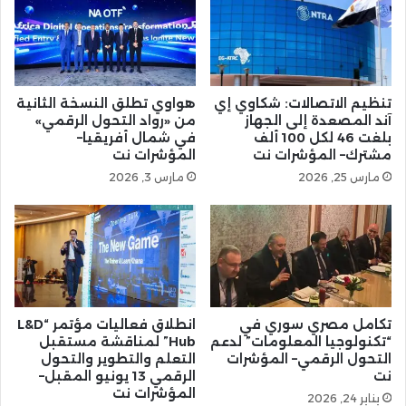
تنظيم الاتصالات: شكاوي إي
هواوي تطلق النسخة الثانية
آند المصعدة إلى الجهاز
من «رواد التحول الرقمي»
بلغت 46 لكل 100 ألف
في شمال أفريقيا–
مشترك– المؤشرات نت
المؤشرات نت
مارس 25, 2026
مارس 3, 2026
تكامل مصري سوري في
انطلاق فعاليات مؤتمر “L&D
“تكنولوجيا المعلومات” لدعم
Hub” لمناقشة مستقبل
التحول الرقمي– المؤشرات
التعلم والتطوير والتحول
نت
الرقمي 13 يونيو المقبل–
المؤشرات نت
يناير 24, 2026