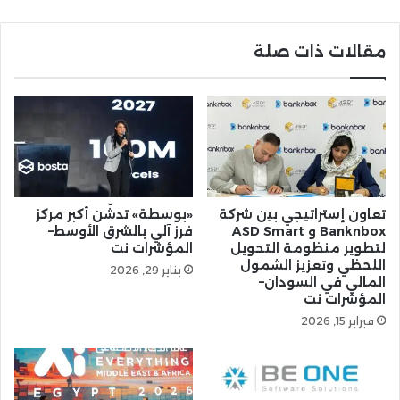
مقالات ذات صلة
ﺗﻌﺎون إﺳﺘﺮاﺗﻴﺠﻲ ﺑﻴن شركة
«بوسطة» تدشّن أكبر مركز
Banknbox و ASD Smart
فرز آلي بالشرق الأوسط–
ﻟﺘﻄﻮﻳﺮ ﻣﻨﻈﻮﻣﺔ اﻟﺘﺤﻮﻳﻞ
المؤشرات نت
اﻟﻠﺤﻈﻲ وﺗﻌﺰﻳﺰ اﻟﺸﻤﻮل
يناير 29, 2026
اﻟﻤﺎﻟﻲ ﻓﻲ اﻟﺴﻮدان–
المؤشرات نت
فبراير 15, 2026