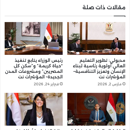
مقالات ذات صلة
مدبولي: تطوير التعليم
رئيس الوزراء يتابع تنفيذ
العالي أولوية رئاسية لبناء
“حياة كريمة” و”سكن كل
الإنسان وتعزيز التنافسية–
المصريين” ومشروعات المدن
المؤشرات نت
الجديدة– المؤشرات نت
مارس 2, 2026
فبراير 24, 2026