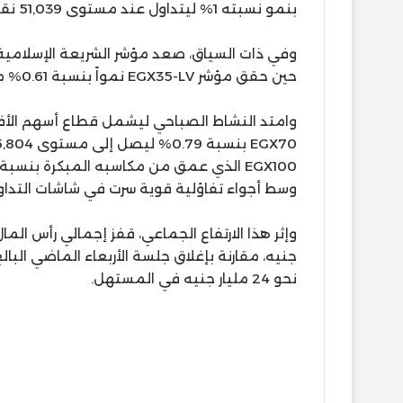
بنمو نسبته 1% ليتداول عند مستوى 51,039 نقطة.
حين حقق مؤشر EGX35-LV نمواً بنسبة 0.61% مستقراً عند مستوى 5,975 نقطة.
وامتد النشاط الصباحي ليشمل قطاع أسهم الأفر
وسط أجواء تفاؤلية قوية سرت في شاشات التداو
نحو 24 مليار جنيه في المستهل.