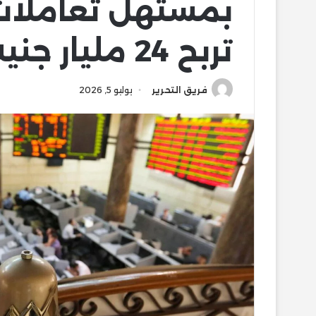
بمستهل تعاملات 
تربح 24 مليار جنيه– المؤشرات نت
فريق التحرير
يوليو 5, 2026