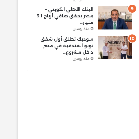
البنك الأهلي الكويتي –
مصر يحقق صافي أرباح 3.1
مليار…
منذ يومين
سوديك تطلق أول شقق
نوبو الفندقية في مصر
داخل مشروع…
منذ يومين