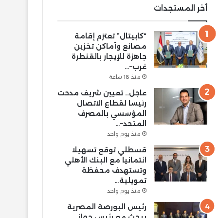
أخر المستجدات
“كابيتال” تعتزم إقامة
مصانع وأماكن تخزين
جاهزة للإيجار بالقنطرة
غرب–…
منذ 18 ساعة
عاجل.. تعيين شريف مدحت
رئيسا لقطاع الاتصال
المؤسسي بالمصرف
المتحد–…
منذ يوم واحد
قسطلي توقع تسهيلا
ائتمانيا مع البنك الأهلي
وتستهدف محفظة
تمويلية…
منذ يوم واحد
رئيس البورصة المصرية
يبحث مع رئيس جهاز