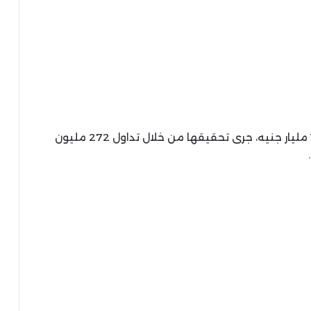
وسجلت مستويات السيولة ضخاً مبكراً قارب 1.116 مليار جنيه، جرى تحقيقها من خلال تداول 272 مليون