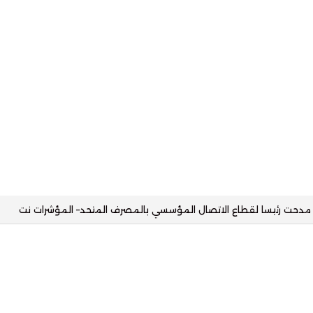
يا مع البنك الأهلي وتستهدف محفظة تمويلية بقيمة 2.5 مليار جنيه– المؤشرات نت