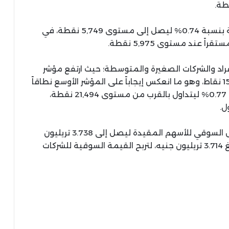
وفي ذات السياق، صعد مؤشر الشريعة الإسلامية بنسبة 0.74% ليصل إلى مستوى 5,749 نقطة، في
اد والشركات الصغيرة والمتوسطة؛ حيث ارتفع مؤشر
EGX70 بنسبة 0.79% ليصل إلى مستوى 15,804 نقاط، وهو ما انعكس إيجاباً على المؤشر الأوسع نطاقاً
EGX100 الذي عمق من مكاسبه المبكرة بنسبة 0.77% ليتداول بالقرب من مستوى 21,494 نقطة،
ل.
وإثر هذا الارتفاع الجماعي، قفز إجمالي رأس المال السوقي للأسهم المقيدة ليصل إلى 3.738 تريليون
جنيه، مقارنة بإغلاق جلسة الأربعاء الماضي البالغ 3.714 تريليون جنيه، لتربح القيمة السوقية للشركات