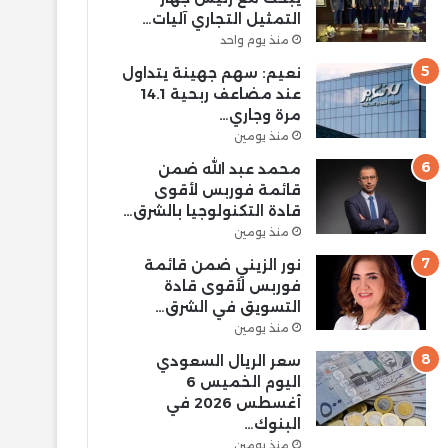
التمثيل التجاري آليات…
منذ يوم واحد
نعيم: سهم جهينة يتداول
عند مضاعف ربحية 14.1
مرة وجاري…
منذ يومين
محمد عبد الله ضمن
قائمة فوربس لأقوى
قادة التكنولوجيا بالشرق…
منذ يومين
نور الزيني ضمن قائمة
فوربس لأقوى قادة
التسويق في الشرق…
منذ يومين
سعر الريال السعودي
اليوم الخميس 6
أغسطس 2026 في
البنوك…
منذ يومين