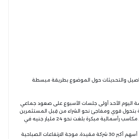
تفاصيل والتحديثات حول الموضوع بطريقة مبسطة
ة اليوم الأحد أولى جلسات الأسبوع على صعود جماعي
مة بتحول قوي ومفاجئ نحو الشراء من قِبل المستثمرين
العرب والأجانب، مما قاد الأسهم المقيدة لحصد مكاسب رأسمالية مبكرة بلغت نحو 24 مليار جنيه في
وقاد المؤشر الرئيسي للسوق EGX30، الذي يضم أسهم أكبر 30 شركة مقيدة، موجة الارتفاعات الصباحية