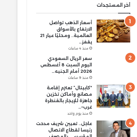
أخر المستجدات
أسعار الذهب تواصل
الارتفاع بالأسواق
العالمية.. ومحليًا عيار 21
يقفز…
منذ 4 ساعات
سعر الريال السعودي
اليوم السبت 8 أغسطس
2026 أمام الجنيه…
منذ 9 ساعات
“كابيتال” تعتزم إقامة
مصانع وأماكن تخزين
جاهزة للإيجار بالقنطرة
غرب–…
منذ يوم واحد
عاجل.. تعيين شريف مدحت
رئيسا لقطاع الاتصال
المؤسسي بالمصرف