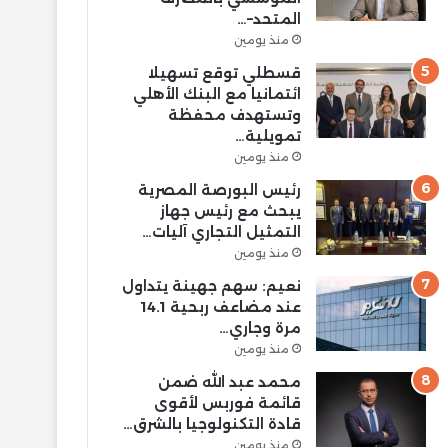
المتحد–…
منذ يومين
قسطلي توقع تسهيلا
ائتمانيا مع البنك الأهلي
وتستهدف محفظة
تمويلية…
منذ يومين
رئيس البورصة المصرية
يبحث مع رئيس جهاز
التمثيل التجاري آليات…
منذ يومين
نعيم: سهم جهينة يتداول
عند مضاعف ربحية 14.1
مرة وجاري…
منذ يومين
محمد عبد الله ضمن
قائمة فوربس لأقوى
قادة التكنولوجيا بالشرق…
منذ يومين