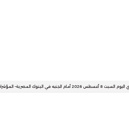
مة مصانع وأماكن تخزين جاهزة للإيجار بالقنطرة غرب– المؤشرات نت