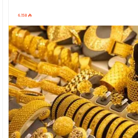
6٬158