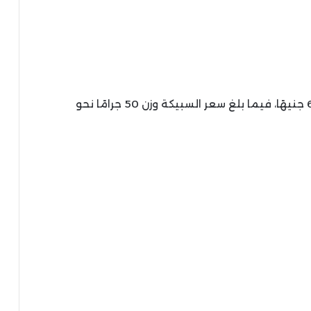
سجلت سبيكة الذهب وزن 10 جرامات نحو 66,620 جنيهًا، فيما بلغ سعر السبيكة وزن 50 جرامًا نحو