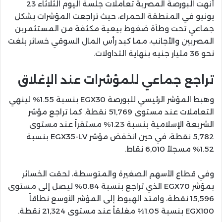
أنهت البورصة المصرية تعاملات جلسة اليوم الثلاثاء 23
يونيو في المنطقة الحمراء، حيث تراجعت المؤشرات بشكل
جماعي تحت وطأة ضغوط بيعية مكثفة من المستثمرين
المصريين والأجانب، مما كبد رأس المال السوقي خسائر بلغت
نحو 36 مليار جنيه بنهاية التداولات.
تراجع جماعي للمؤشرات عند الإغلاق
وهبط المؤشر الرئيسي للبورصة EGX30 بنسبة 1.55% لينهي
التعاملات عند مستوى 51,769 نقطة. كما تراجع مؤشر
الشريعة الإسلامية بنسبة 1.23% مستقراً عند مستوى
5,782 نقطة، في حين انخفض مؤشر EGX35-LV بنسبة
1.52% مسجلاً 6,010 نقاط.
وفي قطاع الأسهم الصغيرة والمتوسطة، لحقت الخسائر
بمؤشر EGX70 الذي تراجع بنسبة 0.84% ليصل إلى مستوى
15,596 نقطة، وامتد الهبوط إلى المؤشر الأوسع نطاقاً
EGX100 بنسبة 1.05% مغلقاً عند مستوى 21,324 نقطة.