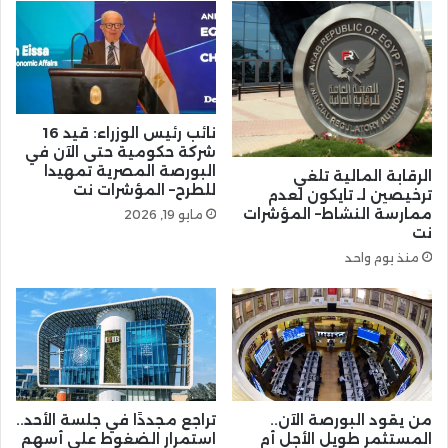
نائب رئيس الوزراء: قيد 16
شركة حكومية حتى الآن في
البورصة المصرية تمهيدا
الرقابة المالية تلغي
للطرح– المؤشرات نت
ترخيصين لـ تايكون لعدم
ممارسة النشاط– المؤشرات
مايو 19, 2026
نت
منذ يوم واحد
من يقود البورصة الآن..
تراجع مجددًا في جلسة الأحد..
المستثمر طويل الأجل أم
استمرار الضغوط على أسهم