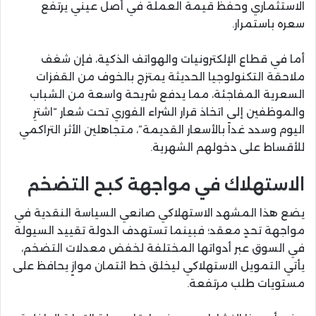
الاستثماري وحفظ قيمة العملة في أصل عيني يرتفع
سعره باستمرار.
أما في قطاع الإلكترونيات والهواتف الذكية، فإن شغف
ملاحقة التكنولوجيا الحديثة يمتزج بالخوف من القفزات
السعرية المفاجئة، مما يدفع شريحة واسعة من الشباب
والموظفين إلى اتخاذ قرار الشراء الفوري تحت شعار “اشترِ
اليوم وسدد غداً بالأسعار القديمة”، متجاهلين الأثر التراكمي
للأقساط على دخولهم الشهرية.
الاستهلاك في مواجهة كبح التضخم
يضع هذا المشهد الاستهلاكي صانعي السياسة النقدية في
مواجهة تحدٍ معقد؛ فبينما تستهدف الدولة تقييد السيولة
في السوق عبر أدواتها المختلفة لخفض معدلات التضخم،
يأتي التمويل الاستهلاكي ليخلق خط ائتمان موازٍ يحافظ على
مستويات طلب مرتفعة.