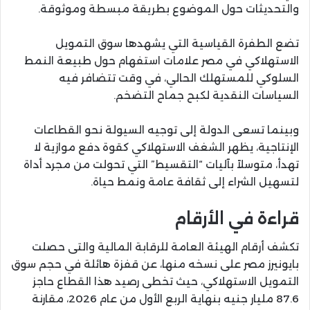
والتحديثات حول الموضوع بطريقة مبسطة وموثوقة.
تضع الطفرة القياسية التي يشهدها سوق التمويل
الاستهلاكي في مصر علامات استفهام حول طبيعة النمط
السلوكي للمستهلك الحالي، في وقت تتضافر فيه
السياسات النقدية لكبح جماح التضخم.
وبينما تسعى الدولة إلى توجيه السيولة نحو القطاعات
الإنتاجية، يظهر الشغف الاستهلاكي كقوة دفع موازية لا
تهدأ، متوسلاً بآليات “التقسيط” التي تحولت من مجرد أداة
لتسهيل الشراء إلى ثقافة عامة ونمط حياة.
قراءة في الأرقام
تكشف أرقام الهيئة العامة للرقابة المالية والتى حصلت
بايونيرز مصر على نسخه منها، عن قفزة هائلة في حجم سوق
التمويل الاستهلاكي، حيث تخطى رصيد هذا القطاع حاجز
87.6 مليار جنيه بنهاية الربع الأول من عام 2026، مقارنة