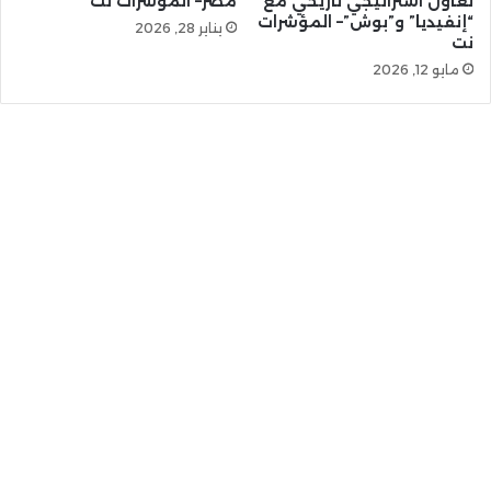
تعاون استراتيجي تاريخي مع
مصر– المؤشرات نت
“إنفيديا” و”بوش”– المؤشرات
يناير 28, 2026
نت
مايو 12, 2026