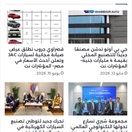
جي بي أوتو تدشن مصنعًا
قصراوي جروب تطلق عرض
جديدًا للتصنيع المحلي
صيانة مجانية لسيارات JAC
بقيمة 4 مليارات جنيه–
وتعلن أحدث الأسعار في
المؤشرات نت
مصر– المؤشرات نت
مايو 12, 2026
يونيو 15, 2026
مجموعة شيري تسارع
تحرك جديد لتوطين تصنيع
تحولها التكنولوجي العالمي:
السيارات الكهربائية في