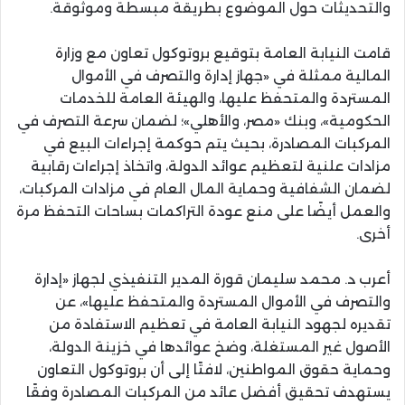
والتحديثات حول الموضوع بطريقة مبسطة وموثوقة.
قامت النيابة العامة بتوقيع بروتوكول تعاون مع وزارة
المالية ممثلة في «جهاز إدارة والتصرف في الأموال
المستردة والمتحفظ عليها، والهيئة العامة للخدمات
الحكومية»، وبنك «مصر، والأهلي»؛ لضمان سرعة التصرف في
المركبات المصادرة، بحيث يتم حوكمة إجراءات البيع في
مزادات علنية لتعظيم عوائد الدولة، واتخاذ إجراءات رقابية
لضمان الشفافية وحماية المال العام في مزادات المركبات،
والعمل أيضًا على منع عودة التراكمات بساحات التحفظ مرة
أخرى.
أعرب د. محمد سليمان قورة المدير التنفيذي لجهاز «إدارة
والتصرف في الأموال المستردة والمتحفظ عليها»، عن
تقديره لجهود النيابة العامة في تعظيم الاستفادة من
الأصول غير المستغلة، وضخ عوائدها في خزينة الدولة،
وحماية حقوق المواطنين، لافتًا إلى أن بروتوكول التعاون
يستهدف تحقيق أفضل عائد من المركبات المصادرة وفقًا