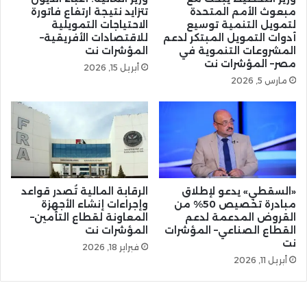
مبعوث الأمم المتحدة
تتزايد نتيجة ارتفاع فاتورة
لتمويل التنمية توسيع
الاحتياجات التمويلية
أدوات التمويل المبتكر لدعم
للاقتصادات الأفريقية–
المشروعات التنموية في
المؤشرات نت
مصر– المؤشرات نت
أبريل 15, 2026
مارس 5, 2026
«السقطي» يدعو لإطلاق
الرقابة المالية تُصدر قواعد
مبادرة تخصيص 50% من
وإجراءات إنشاء الأجهزة
القروض المدعمة لدعم
المعاونة لقطاع التأمين–
القطاع الصناعي– المؤشرات
المؤشرات نت
نت
فبراير 18, 2026
أبريل 11, 2026