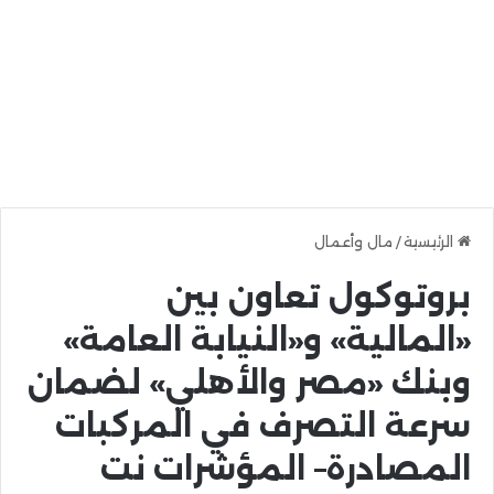
الرئيسية
/
مال وأعمال
بروتوكول تعاون بين
«المالية» و«النيابة العامة»
وبنك «مصر والأهلي» لضمان
سرعة التصرف في المركبات
المصادرة– المؤشرات نت