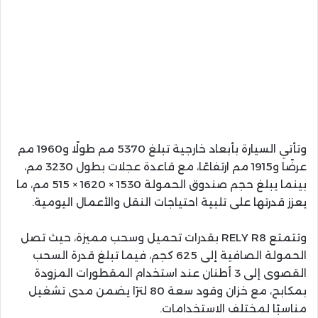
وتأتي السيارة بأبعاد خارجية تبلغ 5370 مم طولًا و1960 مم
عرضًا و1915 مم ارتفاعًا، مع قاعدة عجلات بطول 3230 مم،
بينما يبلغ حجم صندوق الحمولة 1530 × 1620 × 515 مم، ما
يعزز قدرتها على تلبية احتياجات النقل والأعمال اليومية.
وتتمتع RELY R8 بقدرات تحميل وسحب مميزة، حيث تصل
الحمولة الصافية إلى 625 كجم، فيما تبلغ قدرة السحب
القصوى إلى 3 أطنان عند استخدام المقطورات المزودة
بمكابح، مع خزان وقود سعة 80 لترًا يضمن مدى تشغيل
مناسبًا لمختلف الاستخدامات.