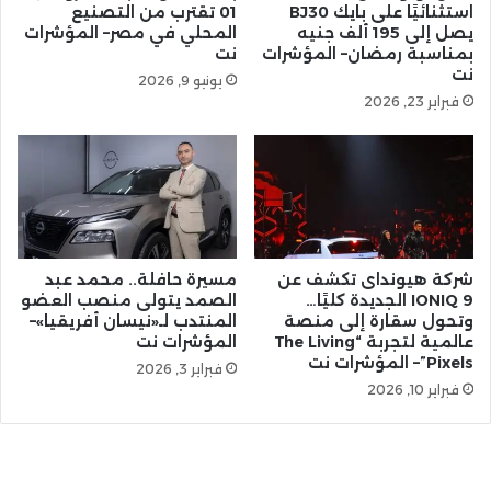
استثنائيًا على بايك BJ30
01 تقترب من التصنيع
يصل إلى 195 ألف جنيه
المحلي في مصر– المؤشرات
بمناسبة رمضان– المؤشرات
نت
نت
يونيو 9, 2026
فبراير 23, 2026
شركة هيونداى تكشف عن
مسيرة حافلة.. محمد عبد
IONIQ 9 الجديدة كليًا…
الصمد يتولى منصب العضو
وتحول سقارة إلى منصة
المنتدب لـ«نيسان أفريقيا»–
عالمية لتجربة “The Living
المؤشرات نت
Pixels”– المؤشرات نت
فبراير 3, 2026
فبراير 10, 2026