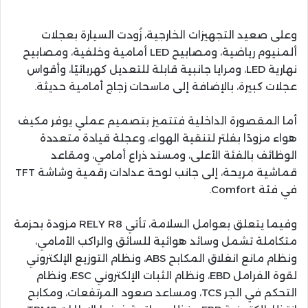
وعلى صعيد التجهيزات الخارجية، زُودت السيارة بعجلات
ألمنيوم رياضية، ومصابيح LED أمامية وخلفية، ومصابيح
نهارية LED، ومرايا جانبية قابلة للتعديل كهربائيًا، وأقواس
عجلات كبيرة، بالإضافة إلى ماسحات زجاج أمامية حديثة.
أما المقصورة الداخلية فتتميز بتصميم عملي يوفر مكيف
هواء مزودًا بفلتر لتنقية الهواء، وعجلة قيادة متعددة
الوظائف بالفئة الأعلى، ومسند ذراع أمامي، ومقاعد
قماشية مريحة، إلى جانب لوحة عدادات رقمية وشاشة TFT
في فئة Comfort.
وفيما يتعلق بعوامل السلامة، تأتي RELY R8 مزودة بحزمة
متكاملة تشمل وسائد هوائية للسائق والراكب الأمامي،
ونظام مانع انغلاق المكابح ABS، ونظام التوزيع الإلكتروني
لقوة الفرامل EBD، ونظام الثبات الإلكتروني ESC، ونظام
التحكم في الجر TCS، ومساعد صعود المرتفعات، ومكابح