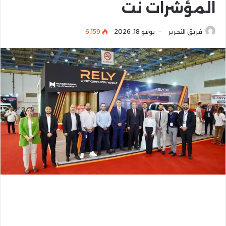
المؤشرات نت
فريق التحرير
يونيو 18, 2026
6٬159