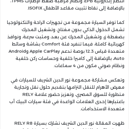
انتظار إلكترونية EPB، ونظام مراقبة ضغط الإطارات TPMS،
بالإضافة إلى نقاط تثبيت مقاعد الأطفال ISOFIX.
كما توفر السيارة مجموعة من تجهيزات الراحة والتكنولوجيا
تشمل الدخول الذكي بدون مفتاح، وتشغيل المحرك
بضغطة زر، وتشغيل المحرك عن بعد، ومثبت سرعة، ونوافذ
كهربائية كاملة، فيما تنفرد فئة Comfort بشاشة وسائط
متعددة قياس 12.3 بوصة تدعم Apple CarPlay وAndroid
Auto، بالإضافة إلى كاميرا خلفية وحساسات ركن خلفية
ونظام صوتي مكون من 4 سماعات.
وتعكس مشاركة مجموعة نور الدين الشريف للسيارات في
معرض الأهرام للنقل التزامها بتقديم حلول نقل وتجارية
متطورة للسوق المصري، وتعزيز حضور علامة RELY
باعتبارها إحدى العلامات الواعدة في فئة سيارات البيك أب
متعددة الاستخدامات.
ظهرت المقالة نور الدين الشريف تشارك بسيارة RELY R8