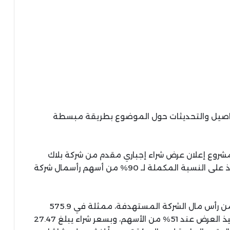
تفاصيل والتحديثات حول الموضوع بطريقة مبسطة
 مشروع إعلان عرض شراء إجباري مقدم من شركة بلاك
كاسبيان لوجيستيكس هولدينج ليمتد، للاستحواذ على النسبة المكملة لـ 90% من أسهم رأسمال شركة
ويمتلك مقدم العرض حالياً حصة تبلغ 19.32% من رأس مال الشركة المستهدفة، ممثلة في 575.9
مليون سهم، في حين تم تحديد الحد الأدنى لتنفيذ العرض عند 51% من الأسهم، وبسعر شراء يبلغ 27.47