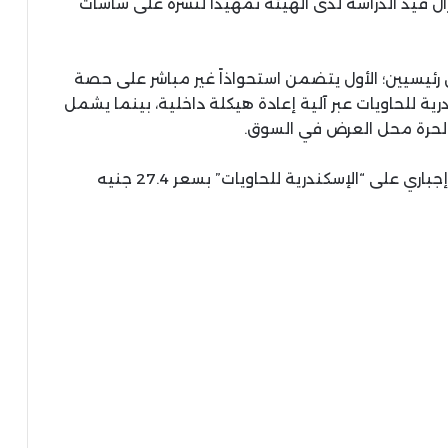
ال قيد الدراسة لدى الهيئة تمهيداً لنشره على شاشات
ئيسيين؛ الأول يتضمن استحواذاً غير مباشر على حصة
ية للحاويات عبر آلية إعادة هيكلة داخلية، بينما يشمل
م الحرة محل العرض في السوق.
ظهرت المقالة الرقابة المالية تتلقى عرض شراء إجباري على “الإسكندرية للحاويات” بسعر 27.4 جنيه