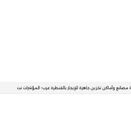
 مدحت رئيسا لقطاع الاتصال المؤسسي بالمصرف المتحد– المؤشرات نت