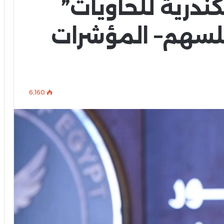
ندرية للحاويات”
 جنيه للسهم– المؤشرات
6٬160