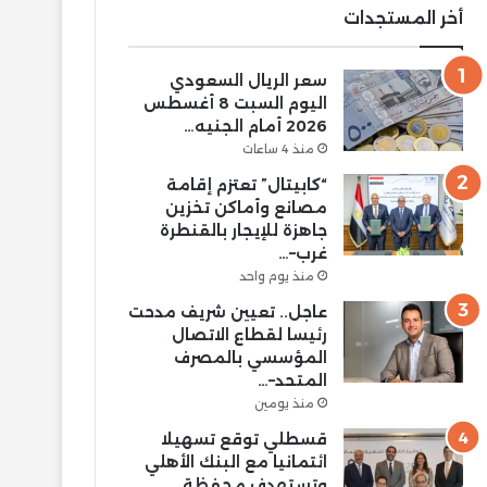
أخر المستجدات
سعر الريال السعودي
اليوم السبت 8 أغسطس
2026 أمام الجنيه…
منذ 4 ساعات
“كابيتال” تعتزم إقامة
مصانع وأماكن تخزين
جاهزة للإيجار بالقنطرة
غرب–…
منذ يوم واحد
عاجل.. تعيين شريف مدحت
رئيسا لقطاع الاتصال
المؤسسي بالمصرف
المتحد–…
منذ يومين
قسطلي توقع تسهيلا
ائتمانيا مع البنك الأهلي
وتستهدف محفظة