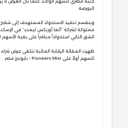
جنيه مصري للسهم الواحد، علماً بأن العرض لا يز
البورصة.
وينقسم تنفيذ الاستحواذ المستهدف إلى شقين ر
مملوكة لشركة “ألفا أوريكس ليمتد” في الإسكندر
الشق الثاني استحواذاً مباشراً على بقية الأسه
للسهم أولاً على Pioneers Misr – بايونيرز مصر.