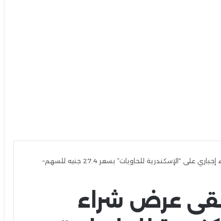
الرقابة المالية تتلقى عرض شراء إجباري على “الإسكندرية للحاويات” بسعر 27.4 جنيه للسهم–
تتلقى عرض شراء