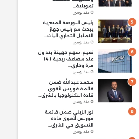
تمويلية…
منذ يومين
رئيس البورصة المصرية
يبحث مع رئيس جهاز
التمثيل التجاري آليات…
منذ يومين
نعيم: سهم جهينة يتداول
عند مضاعف ربحية 14.1
مرة وجاري…
منذ يومين
محمد عبد الله ضمن
قائمة فوربس لأقوى
قادة التكنولوجيا بالشرق…
منذ يومين
نور الزيني ضمن قائمة
فوربس لأقوى قادة
التسويق في الشرق…
منذ يومين