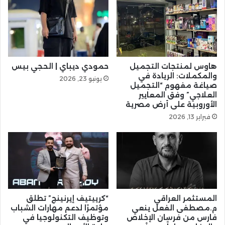
هاوس لمنتجات التجميل
حمودي ديباي | الحجي بيس
والمكملات: الريادة في
يونيو 23, 2026
صياغة مفهوم “التجميل
العلاجي” وفق المعايير
الأوروبية على أرض مصرية
فبراير 13, 2026
المستثمر العراقي
“كرييتيف إيرنينج” تطلق
م.مصطفى الفعل ينعي
مؤتمرًا لدعم مهارات الشباب
فارس من فرسان الإخلاص
وتوظيف التكنولوجيا في