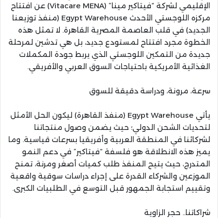
الإقليمي لشركة “فيتاكير مينا” (Vitacare MENA) عن افتتاح
مركزه اللوجستي الأحدث Egypt Warehouse (منفذ توزيعنا
الجديد) في قلب العاصمة المصرية القاهرة. لا تمثل هذه
الخطوة مجرد افتتاح لمستودع جديد، بل هي تدشين لمرحلة
جديدة من التمكين اللوجستي الذي يربط جودة المكملات
الغذائية الأمريكية باحتياجات السوق العربي والأفريقي.
سرعة، مرونة، ودراسة دقيقة للسوق
يأتي Egypt Warehouse (منفذ القاهرة) ليكون الحل الأمثل
لتحديات الشحن الدولي؛ حيث يضمن وصول منتجاتنا
لشركائنا في المنطقة العربية وأفريقيا بسرعات قياسية. وما
يميز هذه الانطلاقة هو فلسفة “فيتاكير” في دعم النمو
المتدرج، حيث يتيح المنفذ طلب كميات أصغر ومرنة، تمنح
الموزعين والشركاء القدرة على إجراء دراسات سوقية واقعية
وتقييم استجابة الجمهور قبل التوسع في الطلبيات الكبرى.
شراكاتنا.. حجر الزاوية