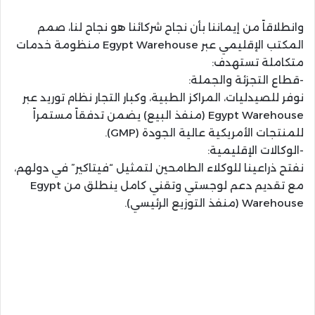
وانطلاقاً من إيماننا بأن نجاح شركائنا هو نجاح لنا، صمم
المكتب الإقليمي عبر Egypt Warehouse منظومة خدمات
متكاملة تستهدف:
-قطاع التجزئة والجملة:
نوفر للصيدليات، المراكز الطبية، وكبار التجار نظام توريد عبر
Egypt Warehouse (منفذ البيع) يضمن تدفقاً مستمراً
للمنتجات الأمريكية عالية الجودة (GMP).
-الوكالات الإقليمية:
نفتح ذراعينا للوكلاء الطامحين لتمثيل “فيتاكير” في دولهم،
مع تقديم دعم لوجستي وتقني كامل ينطلق من Egypt
Warehouse (منفذ التوزيع الرئيسي).