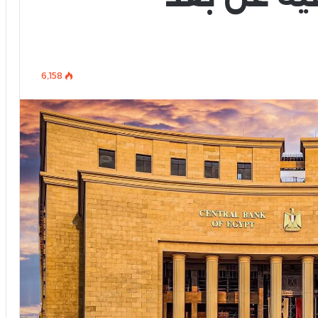
6٬158