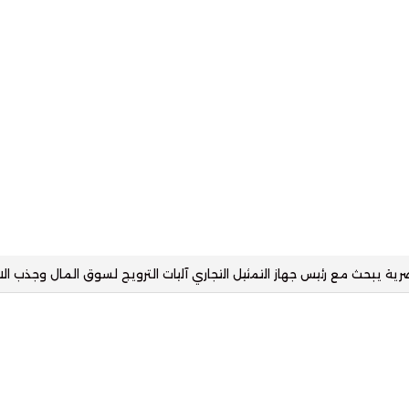
ية 14.1 مرة وجاري تحديث السعر المستهدف– المؤشرات نت