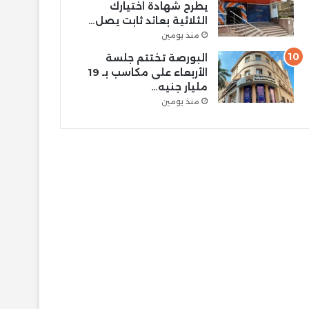
يطرح شهادة اختيارك
الثلاثية بعائد ثابت يصل…
منذ يومين
البورصة تختتم جلسة
الأربعاء على مكاسب بـ 19
مليار جنيه…
منذ يومين