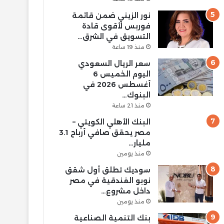
نور الزيني ضمن قائمة
فوربس لأقوى قادة
التسويق في الشرق…
منذ 19 ساعة
سعر الريال السعودي
اليوم الخميس 6
أغسطس 2026 في
البنوك…
منذ 21 ساعة
البنك الأهلي الكويتي –
مصر يحقق صافي أرباح 3.1
مليار…
منذ يومين
سوديك تطلق أول شقق
نوبو الفندقية في مصر
داخل مشروع…
منذ يومين
بنك التنمية الصناعية