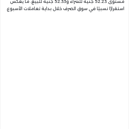
مستوى 52.23 جنيه للشراء و52.33 جنيه للبيع، ما يعكس
استقرارًا نسبيًا في سوق الصرف خلال بداية تعاملات الأسبوع.