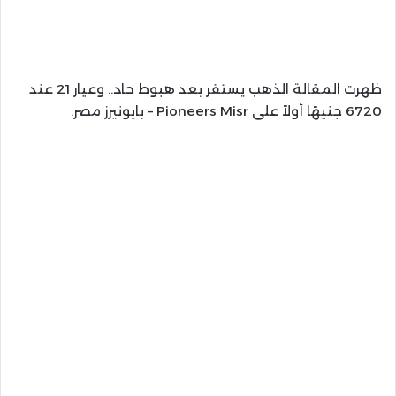
ظهرت المقالة الذهب يستقر بعد هبوط حاد.. وعيار 21 عند
6720 جنيهًا أولاً على Pioneers Misr – بايونيرز مصر.