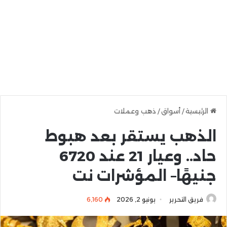
الرئيسية
/
أسواق
/
ذهب وعملات
الذهب يستقر بعد هبوط
حاد.. وعيار 21 عند 6720
جنيهًا– المؤشرات نت
فريق التحرير
يونيو 2, 2026
6٬160