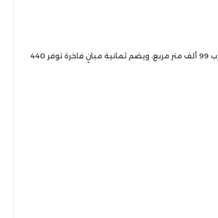
ويمتد المشروع على مساحة بنائية إجمالية تقارب 99 ألف متر مربع، ويضم ثمانية مبانٍ فاخرة توفر 440