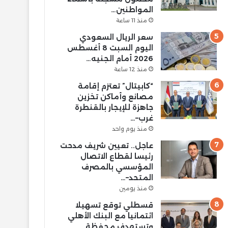
المواطنين…
منذ 11 ساعة
سعر الريال السعودي
اليوم السبت 8 أغسطس
2026 أمام الجنيه…
منذ 12 ساعة
“كابيتال” تعتزم إقامة
مصانع وأماكن تخزين
جاهزة للإيجار بالقنطرة
غرب–…
منذ يوم واحد
عاجل.. تعيين شريف مدحت
رئيسا لقطاع الاتصال
المؤسسي بالمصرف
المتحد–…
منذ يومين
قسطلي توقع تسهيلا
ائتمانيا مع البنك الأهلي
وتستهدف محفظة