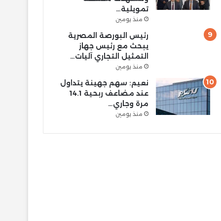
تمويلية…
منذ يومين
رئيس البورصة المصرية
يبحث مع رئيس جهاز
التمثيل التجاري آليات…
منذ يومين
نعيم: سهم جهينة يتداول
عند مضاعف ربحية 14.1
مرة وجاري…
منذ يومين