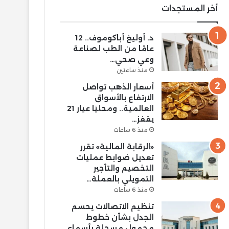
أخر المستجدات
د. أوليغ أباكوموف.. 12
عامًا من الطب لصناعة
وعي صحي…
منذ ساعتين
أسعار الذهب تواصل
الارتفاع بالأسواق
العالمية.. ومحليًا عيار 21
يقفز…
منذ 6 ساعات
«الرقابة المالية» تقرر
تعديل ضوابط عمليات
التخصيم والتأجير
التمويلي بالعملة…
منذ 6 ساعات
تنظيم الاتصالات يحسم
الجدل بشأن خطوط
محمول مسجلة بأسماء