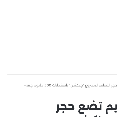
شركة ماجد الفطيم تضع حجر الأساس لمشروع “چنكشن” باستثمارات 500 مليون جنيه–
م تضع حجر