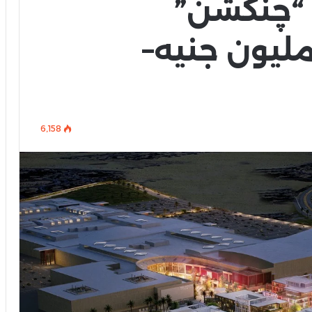
“چنكشن”
ستثمارات 500 مليون جنيه–
6٬158