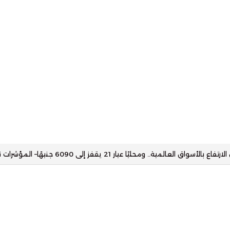
قرر تعديل ضوابط عمليات التخصيم والتأجير التمويلي بالعملة الأجنبية– المؤشر