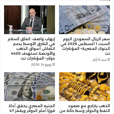
سعر الريال السعودي اليوم
إيهاب واصف: اتفاق السلام
السبت 1 أغسطس 2026 في
في الشرق الأوسط يدعم
البنوك المصرية– المؤشرات
انتعاش أسواق الذهب
نت
والأونصة تستهدف 4400
دولار– المؤشرات نت
منذ 6 أيام
يونيو 14, 2026
الذهب يتراجع مع صعود
الجنيه المصري يحقق أداءً
النفط والدولار وسط حالة من
قويًا أمام الدولار ويقفز 47