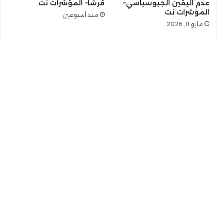
عدم اليقين الجيوسياسي–
قرشًا– المؤشرات نت
المؤشرات نت
منذ أسبوعين
مايو 11, 2026