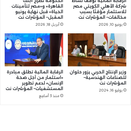
الرقابة المالية توقف نشاط
الحكومة تطرح «بنك
شركة الأهلي الكويتي مصر
القاهرة» و«مصر لتأمينات
للاستثمار مؤقتًا بسبب
الحياة» قبل نهاية يونيو
مخالفات– المؤشرات نت
المقبل– المؤشرات نت
يونيو 10, 2026
أبريل 18, 2026
وزير الإنتاج الحربي يزور حلوان
الرقابة المالية تطلق مبادرة
للصناعات الهندسية–
«استثمار من أجل صحة
المؤشرات نت
الإنسان» لدعم تطوير
المستشفيات– المؤشرات نت
يوليو 16, 2024
منذ 3 أسابيع