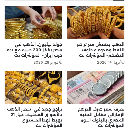
الذهب ينتعش مع تراجع
جولد بيليون: الذهب في
النفط وهدوء مخاوف
مصر يقفز 200 جنيه مع بدء
التضخم– المؤشرات نت
حرب إيران– المؤشرات نت
أبريل 14, 2026
فبراير 28, 2026
تعرف سعر صرف الدرهم
تراجع جديد في أسعار الذهب
الإماراتي مقابل الجنيه
بالأسواق المحلية.. عيار 21
المصري بالبنوك اليوم–
يهبط لهذا المستوى–
المؤشرات نت
المؤشرات نت