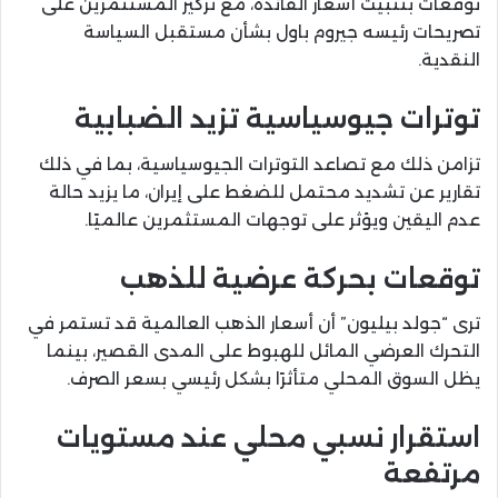
توقعات بتثبيت أسعار الفائدة، مع تركيز المستثمرين على
تصريحات رئيسه جيروم باول بشأن مستقبل السياسة
النقدية.
توترات جيوسياسية تزيد الضبابية
تزامن ذلك مع تصاعد التوترات الجيوسياسية، بما في ذلك
تقارير عن تشديد محتمل للضغط على إيران، ما يزيد حالة
عدم اليقين ويؤثر على توجهات المستثمرين عالميًا.
توقعات بحركة عرضية للذهب
ترى “جولد بيليون” أن أسعار الذهب العالمية قد تستمر في
التحرك العرضي المائل للهبوط على المدى القصير، بينما
يظل السوق المحلي متأثرًا بشكل رئيسي بسعر الصرف.
استقرار نسبي محلي عند مستويات
مرتفعة