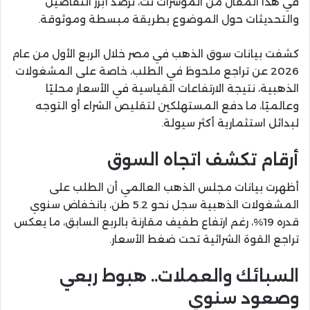
في هذا المقال من المؤشرات نت، نرصد أبرز التفاصيل
والتحديثات حول الموضوع بطريقة مبسطة وموثوقة.
كشفت بيانات سوق الذهب في مصر خلال الربع الأول من عام
2026 عن تراجع ملحوظ في الطلب، خاصة على المشغولات
الذهبية، نتيجة الارتفاعات القياسية في الأسعار محليًا
وعالميًا، ما دفع المستهلكين لتقليص الشراء أو التوجه
لبدائل استثمارية أكثر سيولة.
أرقام تكشف اتجاه السوق
أظهرت بيانات مجلس الذهب العالمي أن الطلب على
المشغولات الذهبية سجل نحو 5.2 طن، بانخفاض سنوي
قدره 19%، رغم ارتفاع طفيف مقارنة بالربع السابق، ما يعكس
تراجع القوة الشرائية تحت ضغط الأسعار.
السبائك والعملات.. هبوط ربعي
وصعود سنوي