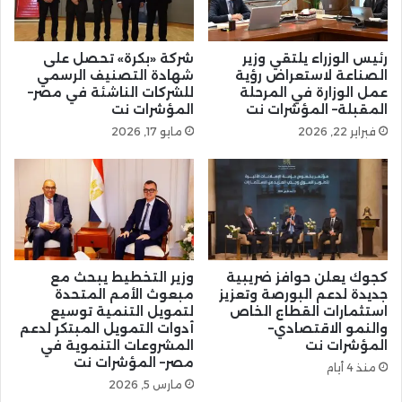
رئيس الوزراء يلتقي وزير
شركة «بكرة» تحصل على
الصناعة لاستعراض رؤية
شهادة التصنيف الرسمي
عمل الوزارة في المرحلة
للشركات الناشئة في مصر–
المقبلة– المؤشرات نت
المؤشرات نت
فبراير 22, 2026
مايو 17, 2026
كجوك يعلن حوافز ضريبية
وزير التخطيط يبحث مع
جديدة لدعم البورصة وتعزيز
مبعوث الأمم المتحدة
استثمارات القطاع الخاص
لتمويل التنمية توسيع
والنمو الاقتصادي–
أدوات التمويل المبتكر لدعم
المؤشرات نت
المشروعات التنموية في
مصر– المؤشرات نت
منذ 4 أيام
مارس 5, 2026