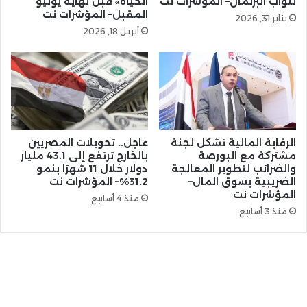
لنواب البرلمان– المؤشرات نت
الحياة» قبل نهاية يونيو
المقبل– المؤشرات نت
يناير 31, 2026
أبريل 18, 2026
الرقابة المالية تشكل لجنة
عاجل.. تحويلات المصريين
مشتركة مع البورصة
بالخارج ترتفع إلى 43.1 مليار
والضرائب لتطوير المعالجة
دولار خلال 11 شهرًا بنمو
الضريبية بسوق المال–
31.2%– المؤشرات نت
المؤشرات نت
منذ 4 أسابيع
منذ 3 أسابيع