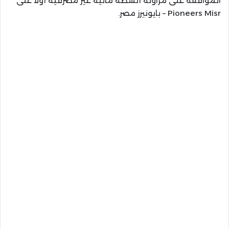
الموافقة على مزاولة أنشطة مالية غير مصرفية أولاً على
Pioneers Misr – بايونيرز مصر.